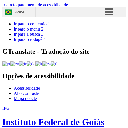
Ir direto para menu de acessibilidade.
BRASIL
Simplifique!
Ir para o conteúdo
1
Ir para o menu
2
Comunica BR
Ir para a busca
3
Ir para o rodapé
4
Participe
Acesso à informação
GTranslate - Tradução do site
Legislação
Canais
Opções de acessibilidade
Acessibilidade
Alto contraste
Mapa do site
IFG
Instituto Federal de Goiás