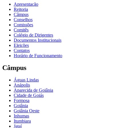
Apresentação
Reitoria
Câmpus
Conselhos
Comissões
Comitês
Colégio de Dirigentes
Documentos Institucionais
Eleições
Contatos
Horário de Funcionamento
Câmpus
Águas Lindas
Anápolis
Aparecida de Goiânia
Cidade de Goiás
Formosa
Goiânia
Goiânia Oeste
Inhumas
Itumbiara
Jataí