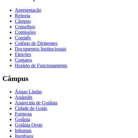
Apresentação
Reitoria
Câmpus
Conselhos
Comissões
Comitês
Colégio de Dirigentes
Documentos Institucionais
Eleições
Contatos
Horário de Funcionamento
Câmpus
Águas Lindas
Anápolis
Aparecida de Goiânia
Cidade de Goiás
Formosa
Goiânia
Goiânia Oeste
Inhumas
Itumbiara