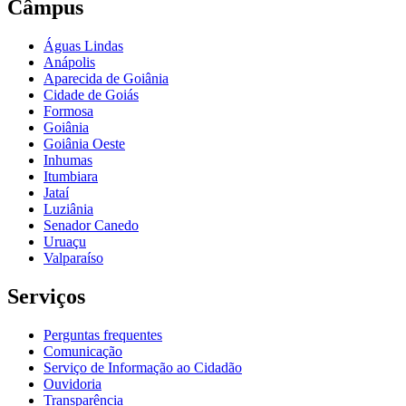
Câmpus
Águas Lindas
Anápolis
Aparecida de Goiânia
Cidade de Goiás
Formosa
Goiânia
Goiânia Oeste
Inhumas
Itumbiara
Jataí
Luziânia
Senador Canedo
Uruaçu
Valparaíso
Serviços
Perguntas frequentes
Comunicação
Serviço de Informação ao Cidadão
Ouvidoria
Transparência