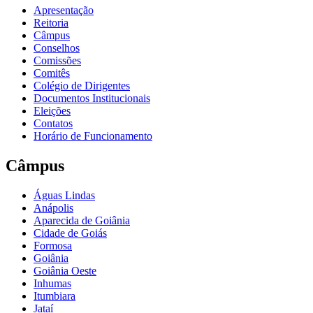
Apresentação
Reitoria
Câmpus
Conselhos
Comissões
Comitês
Colégio de Dirigentes
Documentos Institucionais
Eleições
Contatos
Horário de Funcionamento
Câmpus
Águas Lindas
Anápolis
Aparecida de Goiânia
Cidade de Goiás
Formosa
Goiânia
Goiânia Oeste
Inhumas
Itumbiara
Jataí