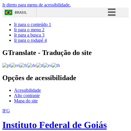
Ir direto para menu de acessibilidade.
BRASIL
Simplifique!
Ir para o conteúdo
1
Ir para o menu
2
Comunica BR
Ir para a busca
3
Ir para o rodapé
4
Participe
Acesso à informação
GTranslate - Tradução do site
Legislação
Canais
Opções de acessibilidade
Acessibilidade
Alto contraste
Mapa do site
IFG
Instituto Federal de Goiás