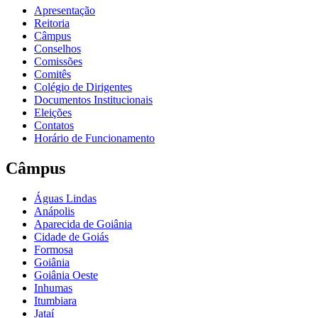
Apresentação
Reitoria
Câmpus
Conselhos
Comissões
Comitês
Colégio de Dirigentes
Documentos Institucionais
Eleições
Contatos
Horário de Funcionamento
Câmpus
Águas Lindas
Anápolis
Aparecida de Goiânia
Cidade de Goiás
Formosa
Goiânia
Goiânia Oeste
Inhumas
Itumbiara
Jataí