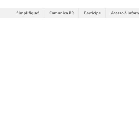
Simplifique!
Comunica BR
Participe
Acesso à infor