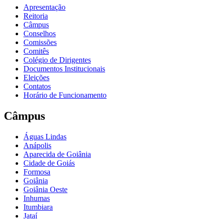
Apresentação
Reitoria
Câmpus
Conselhos
Comissões
Comitês
Colégio de Dirigentes
Documentos Institucionais
Eleições
Contatos
Horário de Funcionamento
Câmpus
Águas Lindas
Anápolis
Aparecida de Goiânia
Cidade de Goiás
Formosa
Goiânia
Goiânia Oeste
Inhumas
Itumbiara
Jataí