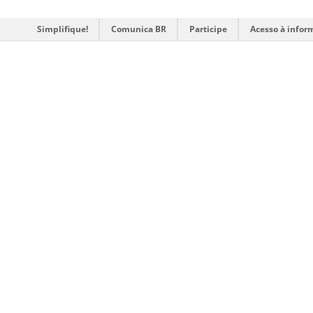
Simplifique!
Comunica BR
Participe
Acesso à infor