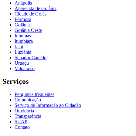
Anápolis
Aparecida de Goiânia
Cidade de Goiás
Formosa
Goiânia
Goiânia Oeste
Inhumas
Itumbiara
Jataí
Luziânia
Senador Canedo
Uruaçu
Valparaíso
Serviços
Perguntas frequentes
Comunicação
Serviço de Informação ao Cidadão
Ouvidoria
Transparência
SUAP
Contato