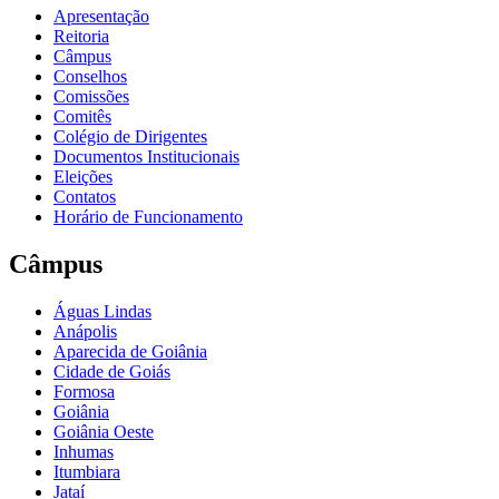
Apresentação
Reitoria
Câmpus
Conselhos
Comissões
Comitês
Colégio de Dirigentes
Documentos Institucionais
Eleições
Contatos
Horário de Funcionamento
Câmpus
Águas Lindas
Anápolis
Aparecida de Goiânia
Cidade de Goiás
Formosa
Goiânia
Goiânia Oeste
Inhumas
Itumbiara
Jataí