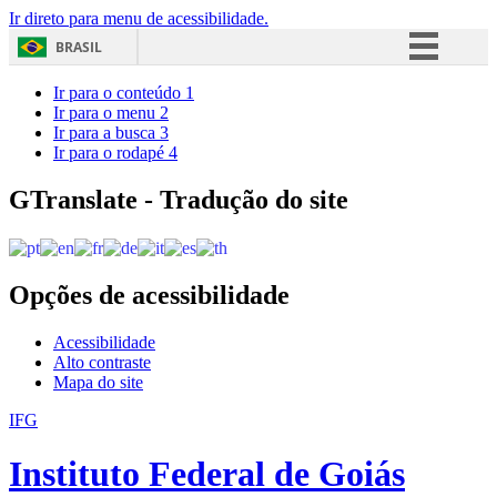
Ir direto para menu de acessibilidade.
BRASIL
Simplifique!
Ir para o conteúdo
1
Ir para o menu
2
Comunica BR
Ir para a busca
3
Ir para o rodapé
4
Participe
Acesso à informação
GTranslate - Tradução do site
Legislação
Canais
Opções de acessibilidade
Acessibilidade
Alto contraste
Mapa do site
IFG
Instituto Federal de Goiás