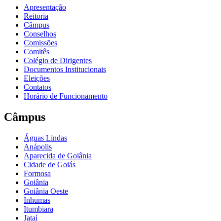
Apresentação
Reitoria
Câmpus
Conselhos
Comissões
Comitês
Colégio de Dirigentes
Documentos Institucionais
Eleições
Contatos
Horário de Funcionamento
Câmpus
Águas Lindas
Anápolis
Aparecida de Goiânia
Cidade de Goiás
Formosa
Goiânia
Goiânia Oeste
Inhumas
Itumbiara
Jataí