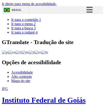
Ir direto para menu de acessibilidade.
BRASIL
Simplifique!
Ir para o conteúdo
1
Ir para o menu
2
Comunica BR
Ir para a busca
3
Ir para o rodapé
4
Participe
Acesso à informação
GTranslate - Tradução do site
Legislação
Canais
Opções de acessibilidade
Acessibilidade
Alto contraste
Mapa do site
IFG
Instituto Federal de Goiás