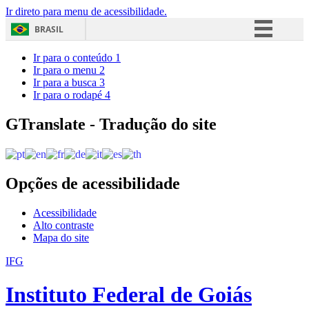
Ir direto para menu de acessibilidade.
BRASIL
Simplifique!
Ir para o conteúdo
1
Ir para o menu
2
Comunica BR
Ir para a busca
3
Ir para o rodapé
4
Participe
Acesso à informação
GTranslate - Tradução do site
Legislação
Canais
Opções de acessibilidade
Acessibilidade
Alto contraste
Mapa do site
IFG
Instituto Federal de Goiás