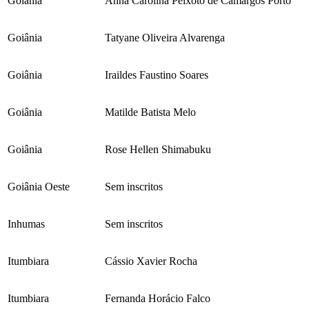
Goiânia
Anna Carolina Peixoto de Camargos Pôrto
Goiânia
Tatyane Oliveira Alvarenga
Goiânia
Iraildes Faustino Soares
Goiânia
Matilde Batista Melo
Goiânia
Rose Hellen Shimabuku
Goiânia Oeste
Sem inscritos
Inhumas
Sem inscritos
Itumbiara
Cássio Xavier Rocha
Itumbiara
Fernanda Horácio Falco