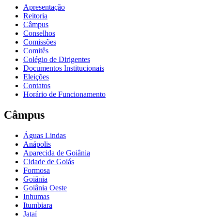
Apresentação
Reitoria
Câmpus
Conselhos
Comissões
Comitês
Colégio de Dirigentes
Documentos Institucionais
Eleições
Contatos
Horário de Funcionamento
Câmpus
Águas Lindas
Anápolis
Aparecida de Goiânia
Cidade de Goiás
Formosa
Goiânia
Goiânia Oeste
Inhumas
Itumbiara
Jataí