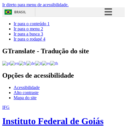
Ir direto para menu de acessibilidade.
BRASIL
Simplifique!
Ir para o conteúdo
1
Ir para o menu
2
Comunica BR
Ir para a busca
3
Ir para o rodapé
4
Participe
Acesso à informação
GTranslate - Tradução do site
Legislação
Canais
Opções de acessibilidade
Acessibilidade
Alto contraste
Mapa do site
IFG
Instituto Federal de Goiás