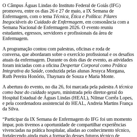
O Câmpus Águas Lindas do Instituto Federal de Goiás (IFG)
promoveu, entre os dias 26 e 27 de maio, a IX Semana de
Enfermagem, com o tema
Técnica, Ética e Política: Pilares
Inegociáveis do Cuidado de Enfermagem
, em consonância com a
Semana Nacional de Enfermagem 2026. O evento reuniu
estudantes, egressos, servidores e profissionais da área de
Enfermagem.
A programação contou com palestras, oficinas e roda de
conversa, que abordaram sobre o exercício profissional e os desafios
atuais da enfermagem. Durante os dois dias de evento, as atividades
foram iniciadas com a oficina
Despertar Corporal como Prática
Integrativa da Saúde
, conduzida pelas alunas Jessyca Morgana,
Ruth Pereira Honório, Thaynara de Souza e Maria Monte.
A abertura do evento, no dia 26, foi marcada pela palestra
A técnica
como base do cuidado seguro
, ministrada pelo diretor-geral do
Hospital Estadual de Águas Lindas (HEAL), Nilmar Corrêa Lopes,
e pela coordenadora assistencial do HEAL, Andreia Martins França
da Silva.
“Participar da IX Semana de Enfermagem do IFG foi um momento
ímpar, pois tivemos a oportunidade de compartilhar experiências
vivenciadas na prática hospitalar, aliadas ao conhecimento técnico,
fortalecendo ainda mais a formação desses futuros técnico de