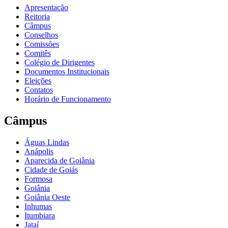
Apresentação
Reitoria
Câmpus
Conselhos
Comissões
Comitês
Colégio de Dirigentes
Documentos Institucionais
Eleições
Contatos
Horário de Funcionamento
Câmpus
Águas Lindas
Anápolis
Aparecida de Goiânia
Cidade de Goiás
Formosa
Goiânia
Goiânia Oeste
Inhumas
Itumbiara
Jataí