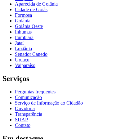
Aparecida de Goiânia
Cidade de Goiás
Formosa
Goiânia
Goiânia Oeste
Inhumas
Itumbiara
Jataí
Luziânia
Senador Canedo
Uruaçu
Valparaíso
Serviços
Perguntas frequentes
Comunicação
Serviço de Informação ao Cidadão
Ouvidoria
Transparência
SUAP
Contato
Em destaque