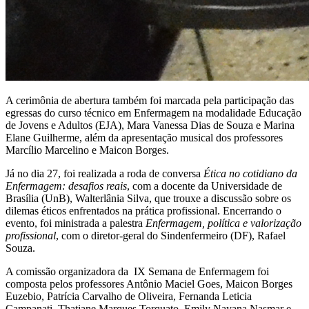
A cerimônia de abertura também foi marcada pela participação das
egressas do curso técnico em Enfermagem na modalidade Educação
de Jovens e Adultos (EJA), Mara Vanessa Dias de Souza e Marina
Elane Guilherme, além da apresentação musical dos professores
Marcílio Marcelino e Maicon Borges.
Já no dia 27, foi realizada a roda de conversa
Ética no cotidiano da
Enfermagem: desafios reais
, com a docente da Universidade de
Brasília (UnB), Walterlânia Silva, que trouxe a discussão sobre os
dilemas éticos enfrentados na prática profissional. Encerrando o
evento, foi ministrada a palestra
Enfermagem, política e valorização
profissional
, com o diretor-geral do Sindenfermeiro (DF), Rafael
Souza.
A comissão organizadora da IX Semana de Enfermagem foi
composta pelos professores Antônio Maciel Goes, Maicon Borges
Euzebio, Patrícia Carvalho de Oliveira, Fernanda Leticia
Campanati, Thatiane Marques Torquato, Emily Nayana Nasmar e