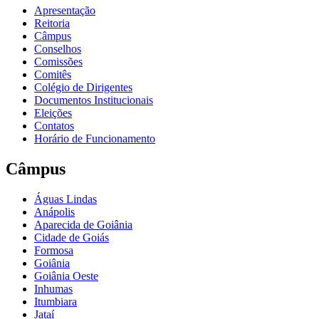
Apresentação
Reitoria
Câmpus
Conselhos
Comissões
Comitês
Colégio de Dirigentes
Documentos Institucionais
Eleições
Contatos
Horário de Funcionamento
Câmpus
Águas Lindas
Anápolis
Aparecida de Goiânia
Cidade de Goiás
Formosa
Goiânia
Goiânia Oeste
Inhumas
Itumbiara
Jataí