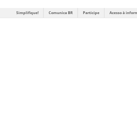
Simplifique!
Comunica BR
Participe
Acesso à infor