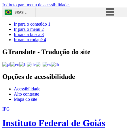
Ir direto para menu de acessibilidade.
BRASIL
Simplifique!
Ir para o conteúdo
1
Ir para o menu
2
Comunica BR
Ir para a busca
3
Ir para o rodapé
4
Participe
Acesso à informação
GTranslate - Tradução do site
Legislação
Canais
Opções de acessibilidade
Acessibilidade
Alto contraste
Mapa do site
IFG
Instituto Federal de Goiás