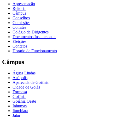
Apresentação
Reitoria
Câmpus
Conselhos
Comissões
Comitês
Colégio de Dirigentes
Documentos Institucionais
Eleições
Contatos
Horário de Funcionamento
Câmpus
Águas Lindas
Anápolis
Aparecida de Goiânia
Cidade de Goiás
Formosa
Goiânia
Goiânia Oeste
Inhumas
Itumbiara
Jataí