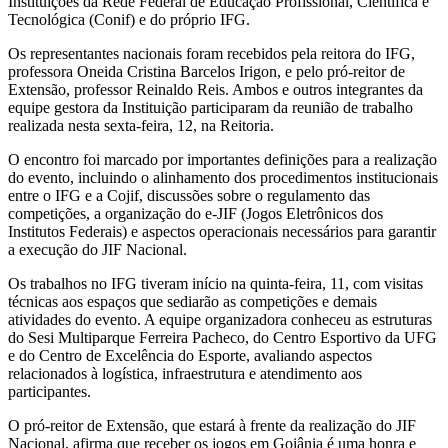
Instituições da Rede Federal de Educação Profissional, Científica e
Tecnológica (Conif) e do próprio IFG.
Os representantes nacionais foram recebidos pela reitora do IFG,
professora Oneida Cristina Barcelos Irigon, e pelo pró-reitor de
Extensão, professor Reinaldo Reis. Ambos e outros integrantes da
equipe gestora da Instituição participaram da reunião de trabalho
realizada nesta sexta-feira, 12, na Reitoria.
O encontro foi marcado por importantes definições para a realização
do evento, incluindo o alinhamento dos procedimentos institucionais
entre o IFG e a Cojif, discussões sobre o regulamento das
competições, a organização do e-JIF (Jogos Eletrônicos dos
Institutos Federais) e aspectos operacionais necessários para garantir
a execução do JIF Nacional.
Os trabalhos no IFG tiveram início na quinta-feira, 11, com visitas
técnicas aos espaços que sediarão as competições e demais
atividades do evento. A equipe organizadora conheceu as estruturas
do Sesi Multiparque Ferreira Pacheco, do Centro Esportivo da UFG
e do Centro de Excelência do Esporte, avaliando aspectos
relacionados à logística, infraestrutura e atendimento aos
participantes.
O pró-reitor de Extensão, que estará à frente da realização do JIF
Nacional, afirma que receber os jogos em Goiânia é uma honra e