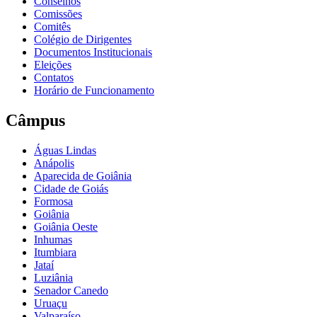
Conselhos
Comissões
Comitês
Colégio de Dirigentes
Documentos Institucionais
Eleições
Contatos
Horário de Funcionamento
Câmpus
Águas Lindas
Anápolis
Aparecida de Goiânia
Cidade de Goiás
Formosa
Goiânia
Goiânia Oeste
Inhumas
Itumbiara
Jataí
Luziânia
Senador Canedo
Uruaçu
Valparaíso