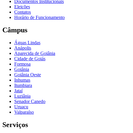
Documentos Institucionais
Eleições
Contatos
Horário de Funcionamento
Câmpus
Águas Lindas
Anápolis
Aparecida de Goiânia
Cidade de Goiás
Formosa
Goiânia
Goiânia Oeste
Inhumas
Itumbiara
Jataí
Luziânia
Senador Canedo
Uruaçu
Valparaíso
Serviços