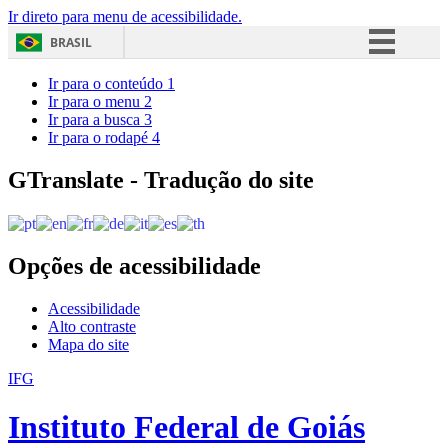
Ir direto para menu de acessibilidade.
BRASIL
Simplifique!
Ir para o conteúdo
1
Ir para o menu
2
Comunica BR
Ir para a busca
3
Ir para o rodapé
4
Participe
Acesso à informação
GTranslate - Tradução do site
Legislação
Canais
Opções de acessibilidade
Acessibilidade
Alto contraste
Mapa do site
IFG
Instituto Federal de Goiás