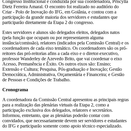
Congresso Institucional e conduzida por sua coordenadora, Priscylla
Dietz Ferreira Amaral. O encontro foi realizado no auditório do
Criar - Polo de Inovação do IFG, em Goiânia, e contou com a
participação da grande maioria dos servidores e estudantes que
participarão diretamente da Etapa 2 do congresso.
Estes servidores e alunos são delegados eleitos, delegados natos
(pela função que ocupam ou por representarem alguma
instância/comissão), relatores (indicados pela Comissão Central) e os
coordenadores de cada eixo temático. Os coordenadores são os pró-
reitores das pró-reitorias afins a cada eixo e o diretor-executivo,
professor Wanderley de Azevedo Brito, que vai coordenar o eixo
Acesso, Permanência e Êxito. Os outros eixos são: Ensino;
Extensão e Cultura; Pesquisa, Pós-graduação e Inovação; Gestão
Democrática, Administrativa, Orçamentária e Financeira; e Gestão
de Pessoas e Condições de Trabalho.
Cronograma
A coordenadora da Comissão Central apresentou as principais regras
para a realização das plenárias virtuais da Etapa 2, como a
participação exclusiva dos delegados, relatores e secretários.
Informou, entretanto, que as plenárias poderão contar com
convidados, que necessariamente devem ser servidores e estudantes
do IFG e participarão somente como apoio técnico especializado.