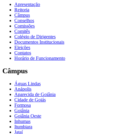
Apresentação
Reitoria
Câmpus
Conselhos
Comissões
Comitês
Colégio de Dirigentes
Documentos Institucionais
Eleições
Contatos
Horário de Funcionamento
Câmpus
Águas Lindas
Anápolis
Aparecida de Goiânia
Cidade de Goiás
Formosa
Goiânia
Goiânia Oeste
Inhumas
Itumbiara
Jataí