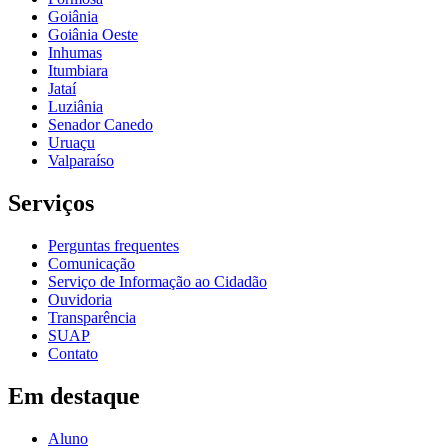
Goiânia
Goiânia Oeste
Inhumas
Itumbiara
Jataí
Luziânia
Senador Canedo
Uruaçu
Valparaíso
Serviços
Perguntas frequentes
Comunicação
Serviço de Informação ao Cidadão
Ouvidoria
Transparência
SUAP
Contato
Em destaque
Aluno