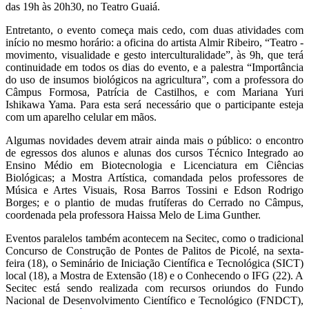
das 19h às 20h30, no Teatro Guaiá.
Entretanto, o evento começa mais cedo, com duas atividades com
início no mesmo horário: a oficina do artista Almir Ribeiro, “Teatro -
movimento, visualidade e gesto interculturalidade”, às 9h, que terá
continuidade em todos os dias do evento, e a palestra “Importância
do uso de insumos biológicos na agricultura”, com a professora do
Câmpus Formosa, Patrícia de Castilhos, e com Mariana Yuri
Ishikawa Yama. Para esta será necessário que o participante esteja
com um aparelho celular em mãos.
Algumas novidades devem atrair ainda mais o público: o encontro
de egressos dos alunos e alunas dos cursos Técnico Integrado ao
Ensino Médio em Biotecnologia e Licenciatura em Ciências
Biológicas; a Mostra Artística, comandada pelos professores de
Música e Artes Visuais, Rosa Barros Tossini e Edson Rodrigo
Borges; e o plantio de mudas frutíferas do Cerrado no Câmpus,
coordenada pela professora Haissa Melo de Lima Gunther.
Eventos paralelos também acontecem na Secitec, como o tradicional
Concurso de Construção de Pontes de Palitos de Picolé, na sexta-
feira (18), o Seminário de Iniciação Científica e Tecnológica (SICT)
local (18), a Mostra de Extensão (18) e o Conhecendo o IFG (22). A
Secitec está sendo realizada com recursos oriundos do Fundo
Nacional de Desenvolvimento Científico e Tecnológico (FNDCT),