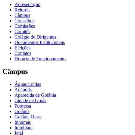
Apresentação
Reitoria
Câmpus
Conselhos
Comissões
Comitês
Colégio de Dirigentes
Documentos Institucionais
Eleições
Contatos
Horário de Funcionamento
Câmpus
Águas Lindas
Anápolis
Aparecida de Goiânia
Cidade de Goiás
Formosa
Goiânia
Goiânia Oeste
Inhumas
Itumbiara
Jataí