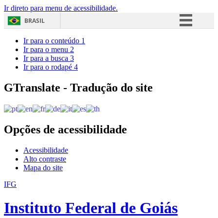
Ir direto para menu de acessibilidade.
BRASIL
Simplifique!
Ir para o conteúdo
1
Ir para o menu
2
Comunica BR
Ir para a busca
3
Ir para o rodapé
4
Participe
Acesso à informação
GTranslate - Tradução do site
Legislação
Canais
Opções de acessibilidade
Acessibilidade
Alto contraste
Mapa do site
IFG
Instituto Federal de Goiás