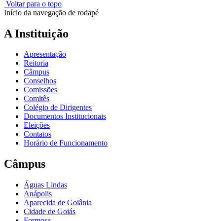
Voltar para o topo
Início da navegação de rodapé
A Instituição
Apresentação
Reitoria
Câmpus
Conselhos
Comissões
Comitês
Colégio de Dirigentes
Documentos Institucionais
Eleições
Contatos
Horário de Funcionamento
Câmpus
Águas Lindas
Anápolis
Aparecida de Goiânia
Cidade de Goiás
Formosa