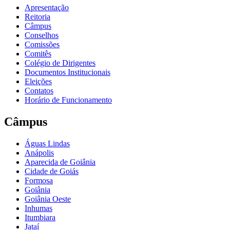
Apresentação
Reitoria
Câmpus
Conselhos
Comissões
Comitês
Colégio de Dirigentes
Documentos Institucionais
Eleições
Contatos
Horário de Funcionamento
Câmpus
Águas Lindas
Anápolis
Aparecida de Goiânia
Cidade de Goiás
Formosa
Goiânia
Goiânia Oeste
Inhumas
Itumbiara
Jataí