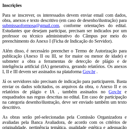
Inscrições
Para se inscrever, os interessados devem enviar email com dados,
obra, anexos e texto descritivo (em caso de desenho/ilustração) para
submissaoformosa@gmail.com
, conforme orientações do edital.
Estudantes que desejam participar, precisam ser indicados por um
professor ou técnico administrativo do Câmpus por meio do
preenchimento do Anexo I (Ficha de Indicação do Servidor).
Além disso, é necessário preencher o Termo de Autorização para
publicação (Anexo II ou III, se for maior ou menor de idade) e
submeter a obra a ferramentas de detecção de plágio e de
inteligência artificial (IA) generativa, gerando relatórios. Os anexos
I, II e III devem ser assinados na plataforma
Gov.br
.
Já os servidores não precisam de indicação para participarem. Basta
enviar os dados solicitados, os arquivos da obra, o Anexo II e os
relatórios de plágio e IA , também assinados no
Gov.br
e
enquadrados nas regras descritas no edital. Em caso de participação
na categoria desenho/ilustração, deve ser enviado também um texto
descritivo.
As obras serão pré-selecionadas pela Comissão Organizadora e
avaliadas pela Banca Avaliadora, de acordo com os critérios de
originalidade, pertinência temática, qualidade estética e adequação