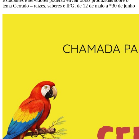
Estudantes e servidores poderão enviar obras produzidas sobre o
tema Cerrado – raízes, saberes e IFG, de 12 de maio a *30 de junho