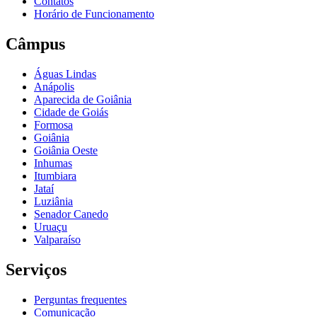
Contatos
Horário de Funcionamento
Câmpus
Águas Lindas
Anápolis
Aparecida de Goiânia
Cidade de Goiás
Formosa
Goiânia
Goiânia Oeste
Inhumas
Itumbiara
Jataí
Luziânia
Senador Canedo
Uruaçu
Valparaíso
Serviços
Perguntas frequentes
Comunicação