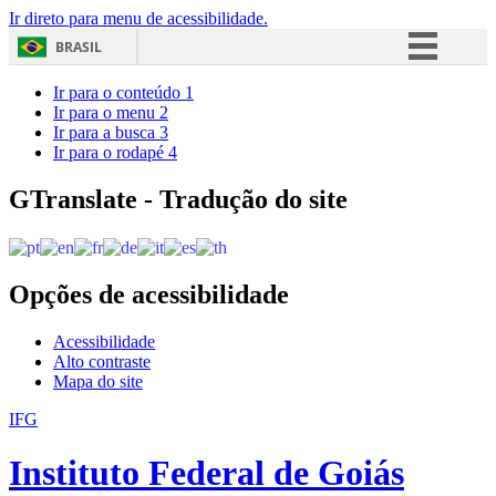
Ir direto para menu de acessibilidade.
BRASIL
Simplifique!
Ir para o conteúdo
1
Ir para o menu
2
Comunica BR
Ir para a busca
3
Ir para o rodapé
4
Participe
Acesso à informação
GTranslate - Tradução do site
Legislação
Canais
Opções de acessibilidade
Acessibilidade
Alto contraste
Mapa do site
IFG
Instituto Federal de Goiás