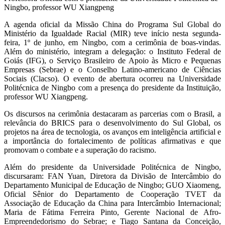
Ningbo, professor WU Xiangpeng
A agenda oficial da Missão China do Programa Sul Global do
Ministério da Igualdade Racial (MIR) teve início nesta segunda-
feira, 1º de junho, em Ningbo, com a cerimônia de boas-vindas.
Além do ministério, integram a delegação: o Instituto Federal de
Goiás (IFG), o Serviço Brasileiro de Apoio às Micro e Pequenas
Empresas (Sebrae) e o Conselho Latino-americano de Ciências
Sociais (Clacso). O evento de abertura ocorreu na Universidade
Politécnica de Ningbo com a presença do presidente da Instituição,
professor WU Xiangpeng.
Os discursos na cerimônia destacaram as parcerias com o Brasil, a
relevância do BRICS para o desenvolvimento do Sul Global, os
projetos na área de tecnologia, os avanços em inteligência artificial e
a importância do fortalecimento de políticas afirmativas e que
promovam o combate e a superação do racismo.
Além do presidente da Universidade Politécnica de Ningbo,
discursaram: FAN Yuan, Diretora da Divisão de Intercâmbio do
Departamento Municipal de Educação de Ningbo; GUO Xiaomeng,
Oficial Sênior do Departamento de Cooperação TVET da
Associação de Educação da China para Intercâmbio Internacional;
Maria de Fátima Ferreira Pinto, Gerente Nacional de Afro-
Empreendedorismo do Sebrae; e Tiago Santana da Conceição,