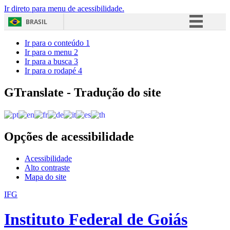
Ir direto para menu de acessibilidade.
BRASIL
Simplifique!
Ir para o conteúdo
1
Ir para o menu
2
Comunica BR
Ir para a busca
3
Ir para o rodapé
4
Participe
Acesso à informação
GTranslate - Tradução do site
Legislação
Canais
Opções de acessibilidade
Acessibilidade
Alto contraste
Mapa do site
IFG
Instituto Federal de Goiás