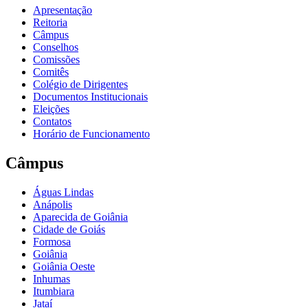
Apresentação
Reitoria
Câmpus
Conselhos
Comissões
Comitês
Colégio de Dirigentes
Documentos Institucionais
Eleições
Contatos
Horário de Funcionamento
Câmpus
Águas Lindas
Anápolis
Aparecida de Goiânia
Cidade de Goiás
Formosa
Goiânia
Goiânia Oeste
Inhumas
Itumbiara
Jataí