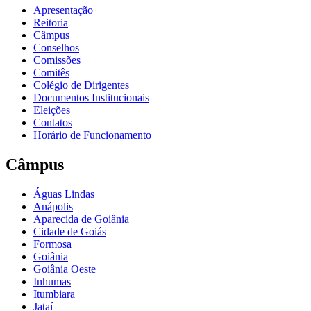
Apresentação
Reitoria
Câmpus
Conselhos
Comissões
Comitês
Colégio de Dirigentes
Documentos Institucionais
Eleições
Contatos
Horário de Funcionamento
Câmpus
Águas Lindas
Anápolis
Aparecida de Goiânia
Cidade de Goiás
Formosa
Goiânia
Goiânia Oeste
Inhumas
Itumbiara
Jataí