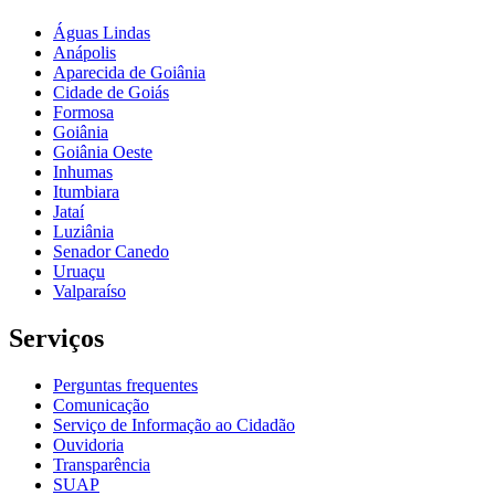
Águas Lindas
Anápolis
Aparecida de Goiânia
Cidade de Goiás
Formosa
Goiânia
Goiânia Oeste
Inhumas
Itumbiara
Jataí
Luziânia
Senador Canedo
Uruaçu
Valparaíso
Serviços
Perguntas frequentes
Comunicação
Serviço de Informação ao Cidadão
Ouvidoria
Transparência
SUAP