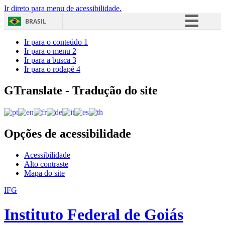
Ir direto para menu de acessibilidade.
BRASIL
Simplifique!
Ir para o conteúdo
1
Ir para o menu
2
Comunica BR
Ir para a busca
3
Ir para o rodapé
4
Participe
Acesso à informação
GTranslate - Tradução do site
Legislação
Canais
Opções de acessibilidade
Acessibilidade
Alto contraste
Mapa do site
IFG
Instituto Federal de Goiás