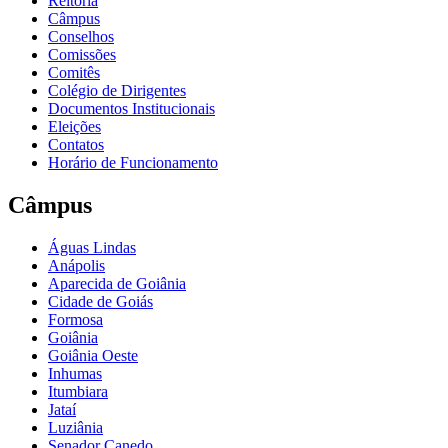
Reitoria
Câmpus
Conselhos
Comissões
Comitês
Colégio de Dirigentes
Documentos Institucionais
Eleições
Contatos
Horário de Funcionamento
Câmpus
Águas Lindas
Anápolis
Aparecida de Goiânia
Cidade de Goiás
Formosa
Goiânia
Goiânia Oeste
Inhumas
Itumbiara
Jataí
Luziânia
Senador Canedo