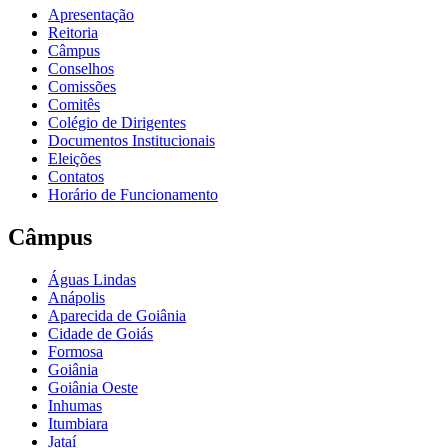
Apresentação
Reitoria
Câmpus
Conselhos
Comissões
Comitês
Colégio de Dirigentes
Documentos Institucionais
Eleições
Contatos
Horário de Funcionamento
Câmpus
Águas Lindas
Anápolis
Aparecida de Goiânia
Cidade de Goiás
Formosa
Goiânia
Goiânia Oeste
Inhumas
Itumbiara
Jataí