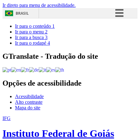
Ir direto para menu de acessibilidade.
BRASIL
Simplifique!
Ir para o conteúdo
1
Ir para o menu
2
Comunica BR
Ir para a busca
3
Ir para o rodapé
4
Participe
Acesso à informação
GTranslate - Tradução do site
Legislação
Canais
Opções de acessibilidade
Acessibilidade
Alto contraste
Mapa do site
IFG
Instituto Federal de Goiás