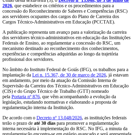
União desta sexta-feira (3), o
Decreto nº 13.048, de 3 de julho de
2026
, que estabelece os critérios e os procedimentos para a
concessão do Reconhecimento de Saberes e Competências (RSC)
aos servidores ocupantes dos cargos do Plano de Carreira dos
Cargos Técnico-Administrativos em Educação (PCCTAE).
A publicação representa um avanço para a valorização da carreira
dos servidores técnico-administrativos em educação das Instituições
Federais de Ensino, ao regulamentar a concessão do RSC, um
mecanismo destinado ao reconhecimento dos conhecimentos,
experiências e competências adquiridas ao longo da trajetória
profissional dos servidores.
No âmbito do Instituto Federal de Goiás (IFG), os trabalhos para a
implantação da
Lei n. 15.367, de 30 de março de 2026
, já estavam
em andamento, por meio da atuação da Comissão Interna de
Supervisão da Carreira dos Técnico-Administrativos em Educação
(CIS) e do Grupo Técnico de Trabalho (GTT) nomeado
pela
Portaria nº 876
, que vêm acompanhando a evolução da
legislação, estudando normativas e elaborando a proposta de
regulamentação interna da Instituição.
De acordo com o
Decreto nº 13.048/2026
, as instituições federais
terão o prazo de
até 30 dias
para promover a regulamentação
interna necessária à implementação do RSC. No IFG, a minuta da
regulamentação encontra-se em estágio avançado e será apresentada