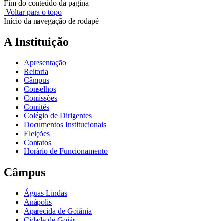
Fim do conteúdo da página
Voltar para o topo
Início da navegação de rodapé
A Instituição
Apresentação
Reitoria
Câmpus
Conselhos
Comissões
Comitês
Colégio de Dirigentes
Documentos Institucionais
Eleições
Contatos
Horário de Funcionamento
Câmpus
Águas Lindas
Anápolis
Aparecida de Goiânia
Cidade de Goiás