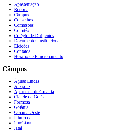
Apresentação
Reitoria
Câmpus
Conselhos
Comissões
Comitês
Colégio de Dirigentes
Documentos Institucionais
Eleições
Contatos
Horário de Funcionamento
Câmpus
Águas Lindas
Anápolis
Aparecida de Goiânia
Cidade de Goiás
Formosa
Goiânia
Goiânia Oeste
Inhumas
Itumbiara
Jataí