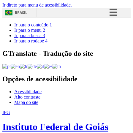
Ir direto para menu de acessibilidade.
BRASIL
Simplifique!
Ir para o conteúdo
1
Ir para o menu
2
Comunica BR
Ir para a busca
3
Ir para o rodapé
4
Participe
Acesso à informação
GTranslate - Tradução do site
Legislação
Canais
Opções de acessibilidade
Acessibilidade
Alto contraste
Mapa do site
IFG
Instituto Federal de Goiás