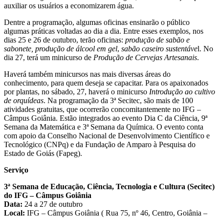
auxiliar os usuários a economizarem água.
Dentre a programação, algumas oficinas ensinarão o público
algumas práticas voltadas ao dia a dia. Entre esses exemplos, nos
dias 25 e 26 de outubro, terão oficinas:
p
rodução de sabão e
sabonete,
produção de álcool em gel
,
sabão caseiro sustentáve
l. No
dia 27, terá um minicurso de
Produção de Cervejas Artesanais
.
Haverá também minicursos nas mais diversas áreas do
conhecimento, para quem deseja se capacitar. Para os apaixonados
por plantas, no sábado, 27, haverá o minicurso
Introdução ao cultivo
de orquídeas
. Na programação da 3ª Secitec, são mais de 100
atividades gratuitas, que ocorrerão concomitantemente no IFG –
Câmpus Goiânia. Estão integrados ao evento Dia C da Ciência, 9ª
Semana da Matemática e 3ª Semana da Química. O evento conta
com apoio da Conselho Nacional de Desenvolvimento Científico e
Tecnológico (CNPq) e da Fundação de Amparo à Pesquisa do
Estado de Goiás (Fapeg).
Serviço
3ª Semana de Educação, Ciência, Tecnologia e Cultura (Secitec)
do IFG – Câmpus Goiânia
Data:
24 a 27 de outubro
Local:
IFG – Câmpus Goiânia ( Rua 75, nº 46, Centro, Goiânia –