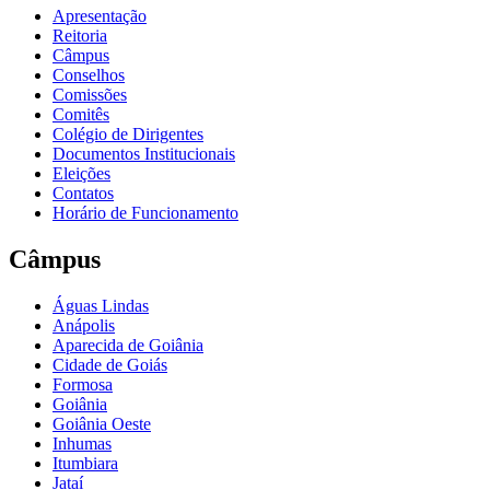
Apresentação
Reitoria
Câmpus
Conselhos
Comissões
Comitês
Colégio de Dirigentes
Documentos Institucionais
Eleições
Contatos
Horário de Funcionamento
Câmpus
Águas Lindas
Anápolis
Aparecida de Goiânia
Cidade de Goiás
Formosa
Goiânia
Goiânia Oeste
Inhumas
Itumbiara
Jataí