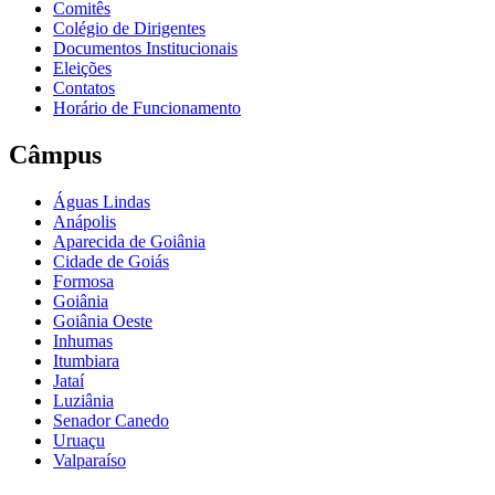
Comitês
Colégio de Dirigentes
Documentos Institucionais
Eleições
Contatos
Horário de Funcionamento
Câmpus
Águas Lindas
Anápolis
Aparecida de Goiânia
Cidade de Goiás
Formosa
Goiânia
Goiânia Oeste
Inhumas
Itumbiara
Jataí
Luziânia
Senador Canedo
Uruaçu
Valparaíso