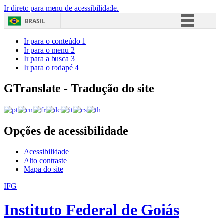
Ir direto para menu de acessibilidade.
BRASIL
Simplifique!
Ir para o conteúdo
1
Ir para o menu
2
Comunica BR
Ir para a busca
3
Ir para o rodapé
4
Participe
Acesso à informação
GTranslate - Tradução do site
Legislação
Canais
Opções de acessibilidade
Acessibilidade
Alto contraste
Mapa do site
IFG
Instituto Federal de Goiás