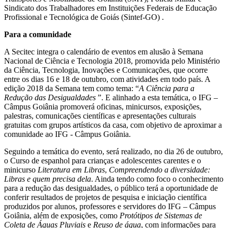
Sindicato dos Trabalhadores em Instituições Federais de Educação
Profissional e Tecnológica de Goiás (Sintef-GO) .
Para a comunidade
A Secitec integra o calendário de eventos em alusão à Semana
Nacional de Ciência e Tecnologia 2018, promovida pelo Ministério
da Ciência, Tecnologia, Inovações e Comunicações, que ocorre
entre os dias 16 e 18 de outubro, com atividades em todo país. A
edição 2018 da Semana tem como tema: “
A Ciência para a
Redução das Desigualdades
”. E alinhado a esta temática, o IFG –
Câmpus Goiânia promoverá oficinas, minicursos, exposições,
palestras, comunicações científicas e apresentações culturais
gratuitas com grupos artísticos da casa, com objetivo de aproximar a
comunidade ao IFG - Câmpus Goiânia.
Seguindo a temática do evento, será realizado, no dia 26 de outubro,
o Curso de espanhol para crianças e adolescentes carentes e o
minicurso
Literatura em Libras
,
Compreendendo a diversidade:
Libras e quem precisa dela
. Ainda tendo como foco o conhecimento
para a redução das desigualdades, o público terá a oportunidade de
conferir resultados de projetos de pesquisa e iniciação científica
produzidos por alunos, professores e servidores do IFG – Câmpus
Goiânia, além de exposições, como
Protótipos de Sistemas de
Coleta de Águas Pluviais
e
Reuso de água
, com informações para