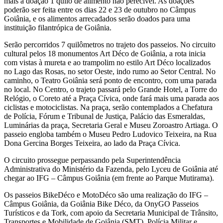
mais a doação 1 quilo de alimento não perecível. As doações
poderão ser feita entre os dias 22 e 23 de outubro no Câmpus
Goiânia, e os alimentos arrecadados serão doados para uma
instituição filantrópica de Goiânia.
Serão percorridos 7 quilômetros no trajeto dos passeios. No circuito
cultural pelos 18 monumentos Art Déco de Goiânia, a rota inicia
com vistas à mureta e ao trampolim no estilo Art Déco localizados
no Lago das Rosas, no setor Oeste, indo rumo ao Setor Central. No
caminho, o Teatro Goiânia será ponto de encontro, com uma parada
no local. No Centro, o trajeto passará pelo Grande Hotel, a Torre do
Relógio, o Coreto até a Praça Cívica, onde fará mais uma parada aos
ciclistas e motociclistas. Na praça, serão contemplados a Chefatura
de Polícia, Fórum e Tribunal de Justiça, Palácio das Esmeraldas,
Luminárias da praça, Secretaria Geral e Museu Zoroastro Artiaga. O
passeio engloba também o Museu Pedro Ludovico Teixeira, na Rua
Dona Gercina Borges Teixeira, ao lado da Praça Cívica.
O circuito prossegue perpassando pela Superintendência
Administrativa do Ministério da Fazenda, pelo Lyceu de Goiânia até
chegar ao IFG – Câmpus Goiânia (em frente ao Parque Mutirama).
Os passeios BikeDéco e MotoDéco são uma realização do IFG –
Câmpus Goiânia, da Goiânia Bike Déco, da OnyGO Passeios
Turísticos e da Tork, com apoio da Secretaria Municipal de Trânsito,
Transportes e Mobilidade de Goiânia (SMT), Polícia Militar e