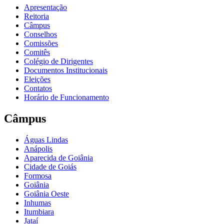
Apresentação
Reitoria
Câmpus
Conselhos
Comissões
Comitês
Colégio de Dirigentes
Documentos Institucionais
Eleições
Contatos
Horário de Funcionamento
Câmpus
Águas Lindas
Anápolis
Aparecida de Goiânia
Cidade de Goiás
Formosa
Goiânia
Goiânia Oeste
Inhumas
Itumbiara
Jataí