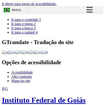
Ir direto para menu de acessibilidade.
BRASIL
Simplifique!
Ir para o conteúdo
1
Ir para o menu
2
Comunica BR
Ir para a busca
3
Ir para o rodapé
4
Participe
Acesso à informação
GTranslate - Tradução do site
Legislação
Canais
Opções de acessibilidade
Acessibilidade
Alto contraste
Mapa do site
IFG
Instituto Federal de Goiás