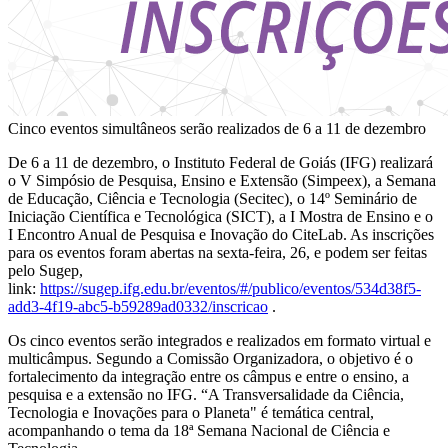
Cinco eventos simultâneos serão realizados de 6 a 11 de dezembro
De 6 a 11 de dezembro, o Instituto Federal de Goiás (IFG) realizará
o V Simpósio de Pesquisa, Ensino e Extensão (Simpeex), a Semana
de Educação, Ciência e Tecnologia (Secitec), o 14º Seminário de
Iniciação Científica e Tecnológica (SICT), a I Mostra de Ensino e o
I Encontro Anual de Pesquisa e Inovação do CiteLab. As inscrições
para os eventos foram abertas na sexta-feira, 26, e podem ser feitas
pelo Sugep,
link:
https://sugep.ifg.edu.br/eventos/#/publico/eventos/534d38f5-
add3-4f19-abc5-b59289ad0332/inscricao
.
Os cinco eventos serão integrados e realizados em formato virtual e
multicâmpus. Segundo a Comissão Organizadora, o objetivo é o
fortalecimento da integração entre os câmpus e entre o ensino, a
pesquisa e a extensão no IFG. “A Transversalidade da Ciência,
Tecnologia e Inovações para o Planeta" é temática central,
acompanhando o tema da 18ª Semana Nacional de Ciência e