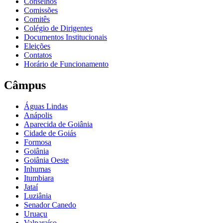
Conselhos
Comissões
Comitês
Colégio de Dirigentes
Documentos Institucionais
Eleições
Contatos
Horário de Funcionamento
Câmpus
Águas Lindas
Anápolis
Aparecida de Goiânia
Cidade de Goiás
Formosa
Goiânia
Goiânia Oeste
Inhumas
Itumbiara
Jataí
Luziânia
Senador Canedo
Uruaçu
Valparaíso