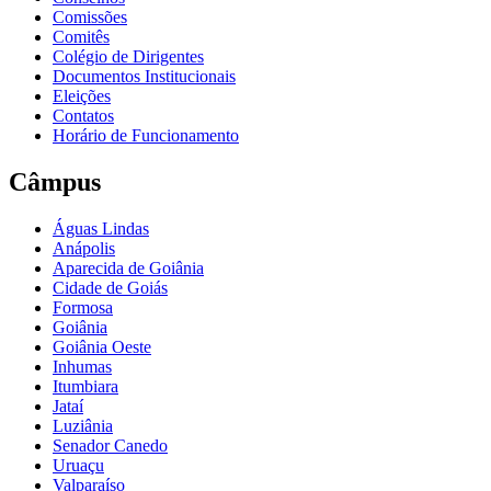
Comissões
Comitês
Colégio de Dirigentes
Documentos Institucionais
Eleições
Contatos
Horário de Funcionamento
Câmpus
Águas Lindas
Anápolis
Aparecida de Goiânia
Cidade de Goiás
Formosa
Goiânia
Goiânia Oeste
Inhumas
Itumbiara
Jataí
Luziânia
Senador Canedo
Uruaçu
Valparaíso