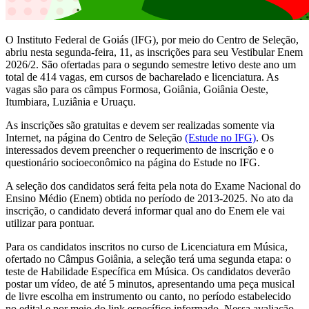
O Instituto Federal de Goiás (IFG), por meio do Centro de Seleção,
abriu nesta segunda-feira, 11, as inscrições para seu Vestibular Enem
2026/2. São ofertadas para o segundo semestre letivo deste ano um
total de 414 vagas, em cursos de bacharelado e licenciatura. As
vagas são para os câmpus Formosa, Goiânia, Goiânia Oeste,
Itumbiara, Luziânia e Uruaçu.
As inscrições são gratuitas e devem ser realizadas somente via
Internet, na página do Centro de Seleção
(Estude no IFG)
. Os
interessados devem preencher o requerimento de inscrição e o
questionário socioeconômico na página do Estude no IFG.
A seleção dos candidatos será feita pela nota do Exame Nacional do
Ensino Médio (Enem) obtida no período de 2013-2025. No ato da
inscrição, o candidato deverá informar qual ano do Enem ele vai
utilizar para pontuar.
Para os candidatos inscritos no curso de Licenciatura em Música,
ofertado no Câmpus Goiânia, a seleção terá uma segunda etapa: o
teste de Habilidade Específica em Música. Os candidatos deverão
postar um vídeo, de até 5 minutos, apresentando uma peça musical
de livre escolha em instrumento ou canto, no período estabelecido
no edital e por meio do link específico informado. Nessa avaliação,