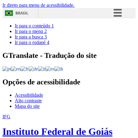
Ir direto para menu de acessibilidade.
BRASIL
Simplifique!
Ir para o conteúdo
1
Ir para o menu
2
Comunica BR
Ir para a busca
3
Ir para o rodapé
4
Participe
Acesso à informação
GTranslate - Tradução do site
Legislação
Canais
Opções de acessibilidade
Acessibilidade
Alto contraste
Mapa do site
IFG
Instituto Federal de Goiás