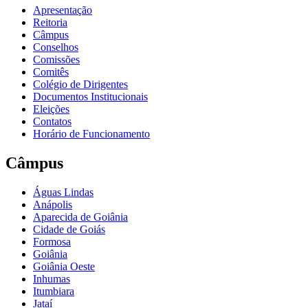
Apresentação
Reitoria
Câmpus
Conselhos
Comissões
Comitês
Colégio de Dirigentes
Documentos Institucionais
Eleições
Contatos
Horário de Funcionamento
Câmpus
Águas Lindas
Anápolis
Aparecida de Goiânia
Cidade de Goiás
Formosa
Goiânia
Goiânia Oeste
Inhumas
Itumbiara
Jataí