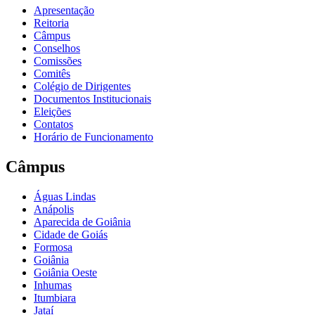
Apresentação
Reitoria
Câmpus
Conselhos
Comissões
Comitês
Colégio de Dirigentes
Documentos Institucionais
Eleições
Contatos
Horário de Funcionamento
Câmpus
Águas Lindas
Anápolis
Aparecida de Goiânia
Cidade de Goiás
Formosa
Goiânia
Goiânia Oeste
Inhumas
Itumbiara
Jataí