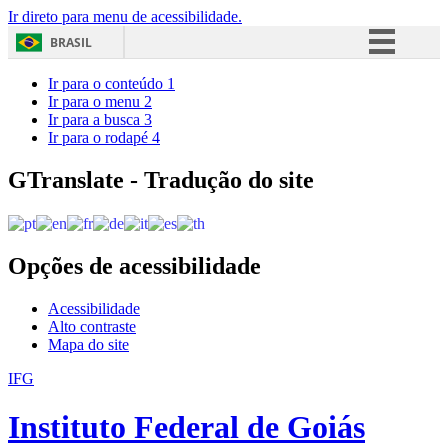
Ir direto para menu de acessibilidade.
BRASIL
Simplifique!
Ir para o conteúdo
1
Ir para o menu
2
Comunica BR
Ir para a busca
3
Ir para o rodapé
4
Participe
Acesso à informação
GTranslate - Tradução do site
Legislação
Canais
Opções de acessibilidade
Acessibilidade
Alto contraste
Mapa do site
IFG
Instituto Federal de Goiás