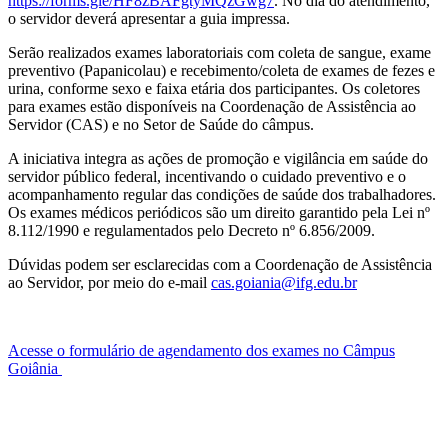
https://forms.gle/HF8zBAFgtyMQzGwg7
. No dia do atendimento,
o servidor deverá apresentar a guia impressa.
Serão realizados exames laboratoriais com coleta de sangue, exame
preventivo (Papanicolau) e recebimento/coleta de exames de fezes e
urina, conforme sexo e faixa etária dos participantes. Os coletores
para exames estão disponíveis na Coordenação de Assistência ao
Servidor (CAS) e no Setor de Saúde do câmpus.
A iniciativa integra as ações de promoção e vigilância em saúde do
servidor público federal, incentivando o cuidado preventivo e o
acompanhamento regular das condições de saúde dos trabalhadores.
Os exames médicos periódicos são um direito garantido pela Lei nº
8.112/1990 e regulamentados pelo Decreto nº 6.856/2009.
Dúvidas podem ser esclarecidas com a Coordenação de Assistência
ao Servidor, por meio do e-mail
cas.goiania@ifg.edu.br
Acesse o formulário de agendamento dos exames no Câmpus
Goiânia