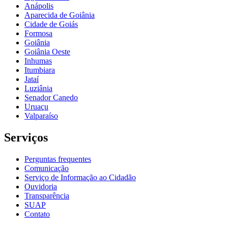
Anápolis
Aparecida de Goiânia
Cidade de Goiás
Formosa
Goiânia
Goiânia Oeste
Inhumas
Itumbiara
Jataí
Luziânia
Senador Canedo
Uruaçu
Valparaíso
Serviços
Perguntas frequentes
Comunicação
Serviço de Informação ao Cidadão
Ouvidoria
Transparência
SUAP
Contato