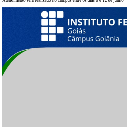
Atendimento será realizado no câmpus entre os dias 8 e 12 de junho