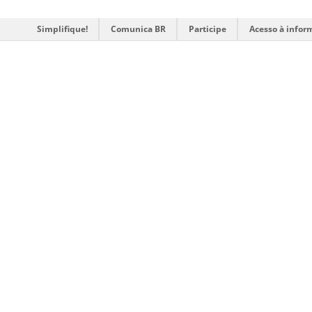
Simplifique!
Comunica BR
Participe
Acesso à infor