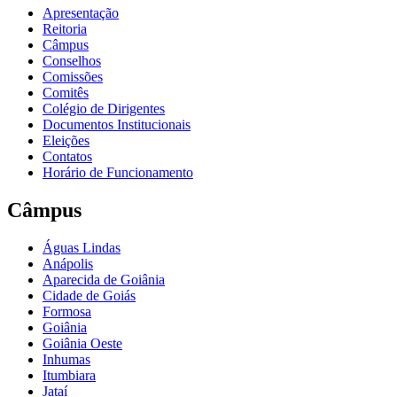
Apresentação
Reitoria
Câmpus
Conselhos
Comissões
Comitês
Colégio de Dirigentes
Documentos Institucionais
Eleições
Contatos
Horário de Funcionamento
Câmpus
Águas Lindas
Anápolis
Aparecida de Goiânia
Cidade de Goiás
Formosa
Goiânia
Goiânia Oeste
Inhumas
Itumbiara
Jataí