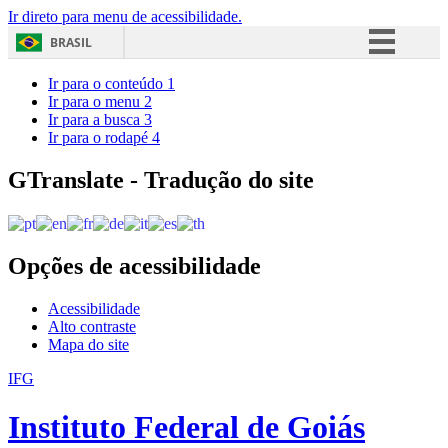
Ir direto para menu de acessibilidade.
BRASIL
Simplifique!
Ir para o conteúdo
1
Ir para o menu
2
Comunica BR
Ir para a busca
3
Ir para o rodapé
4
Participe
Acesso à informação
GTranslate - Tradução do site
Legislação
Canais
Opções de acessibilidade
Acessibilidade
Alto contraste
Mapa do site
IFG
Instituto Federal de Goiás