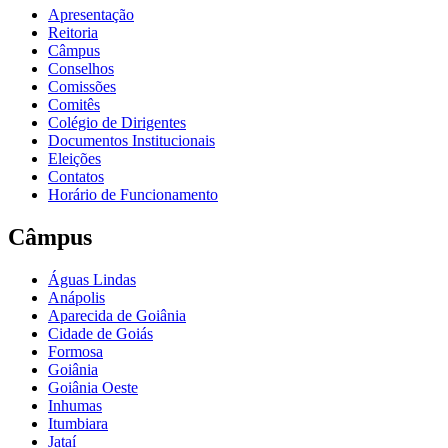
Apresentação
Reitoria
Câmpus
Conselhos
Comissões
Comitês
Colégio de Dirigentes
Documentos Institucionais
Eleições
Contatos
Horário de Funcionamento
Câmpus
Águas Lindas
Anápolis
Aparecida de Goiânia
Cidade de Goiás
Formosa
Goiânia
Goiânia Oeste
Inhumas
Itumbiara
Jataí