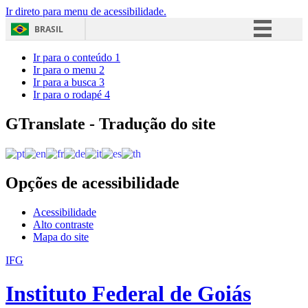
Ir direto para menu de acessibilidade.
BRASIL
Simplifique!
Ir para o conteúdo
1
Ir para o menu
2
Comunica BR
Ir para a busca
3
Ir para o rodapé
4
Participe
Acesso à informação
GTranslate - Tradução do site
Legislação
Canais
Opções de acessibilidade
Acessibilidade
Alto contraste
Mapa do site
IFG
Instituto Federal de Goiás