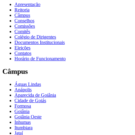
Apresentação
Reitoria
Câmpus
Conselhos
Comissões
Comitês
Colégio de Dirigentes
Documentos Institucionais
Eleições
Contatos
Horário de Funcionamento
Câmpus
Águas Lindas
Anápolis
Aparecida de Goiânia
Cidade de Goiás
Formosa
Goiânia
Goiânia Oeste
Inhumas
Itumbiara
Jataí