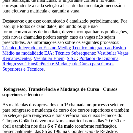
para realização de matrículas. É importante conferir no edital
correspondente a cada seleção a lista de documentação necessária
para efetivar a matrícula e garantir a vaga.
Destacar-se que esse comunicado é atualizado periodicamente. Por
isso, que todos os candidatos, incluindo os que não
foram convocados de imediato, devem acompanhar as publicações,
pois novas chamadas podem surgir, caso as vagas não sejam
preenchidas. As informações são sobre os seguintes processos:
Técnico Integrado ao Ensino Médio
;
Técnico integrado ao Ensino
Médio na modalidade EJA
;
Técnico Subsequente
;
Vestibular Vagas
Remanescentes
;
Vestibular Enem
;
SiSU
;
Portador de Diploma
;
Reingresso, Transferência e Mudança de Curso para Cursos
Superiores e Técnicos
.
Reingresso, Transferência e Mudança de Curso - Cursos
superiores e técnicos
As matrículas dos aprovados em 1ª chamada no processo seletivo
para reingresso e mudança de curso dos cursos superiores e também
na seleção para reingresso e transferência nos cursos técnicos do
Câmpus Goiânia devem realizar as matrículas nos dias 29 e 30 de
abril e também nos dias
6 e 7 de maio
(conforme retificação),
presencialmente, das 8h às 19h, na Coordenação de Registros