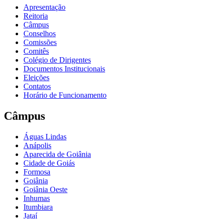
Apresentação
Reitoria
Câmpus
Conselhos
Comissões
Comitês
Colégio de Dirigentes
Documentos Institucionais
Eleições
Contatos
Horário de Funcionamento
Câmpus
Águas Lindas
Anápolis
Aparecida de Goiânia
Cidade de Goiás
Formosa
Goiânia
Goiânia Oeste
Inhumas
Itumbiara
Jataí