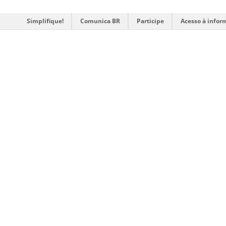
Simplifique!
Comunica BR
Participe
Acesso à infor