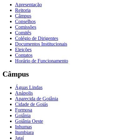
Apresentação
Reitoria
Câmpus
Conselhos
Comissões
Comitês
Colégio de Dirigentes
Documentos Institucionais
Eleições
Contatos
Horário de Funcionamento
Câmpus
Águas Lindas
Anápolis
Aparecida de Goiânia
Cidade de Goiás
Formosa
Goiânia
Goiânia Oeste
Inhumas
Itumbiara
Jataí