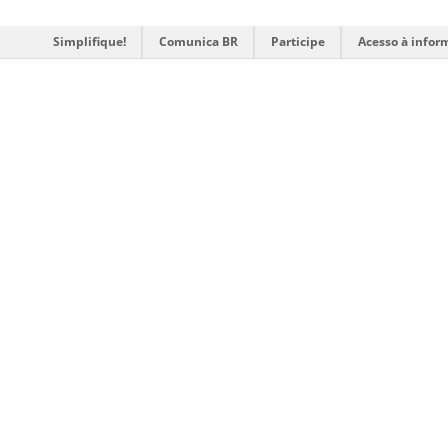
Simplifique!
Comunica BR
Participe
Acesso à infor