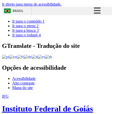
Ir direto para menu de acessibilidade.
BRASIL
Simplifique!
Ir para o conteúdo
1
Ir para o menu
2
Comunica BR
Ir para a busca
3
Ir para o rodapé
4
Participe
Acesso à informação
GTranslate - Tradução do site
Legislação
Canais
Opções de acessibilidade
Acessibilidade
Alto contraste
Mapa do site
IFG
Instituto Federal de Goiás