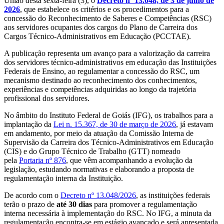
União desta sexta-feira (3), o
Decreto nº 13.048, de 3 de julho de
2026
, que estabelece os critérios e os procedimentos para a
concessão do Reconhecimento de Saberes e Competências (RSC)
aos servidores ocupantes dos cargos do Plano de Carreira dos
Cargos Técnico-Administrativos em Educação (PCCTAE).
A publicação representa um avanço para a valorização da carreira
dos servidores técnico-administrativos em educação das Instituições
Federais de Ensino, ao regulamentar a concessão do RSC, um
mecanismo destinado ao reconhecimento dos conhecimentos,
experiências e competências adquiridas ao longo da trajetória
profissional dos servidores.
No âmbito do Instituto Federal de Goiás (IFG), os trabalhos para a
implantação da
Lei n. 15.367, de 30 de março de 2026
, já estavam
em andamento, por meio da atuação da Comissão Interna de
Supervisão da Carreira dos Técnico-Administrativos em Educação
(CIS) e do Grupo Técnico de Trabalho (GTT) nomeado
pela
Portaria nº 876
, que vêm acompanhando a evolução da
legislação, estudando normativas e elaborando a proposta de
regulamentação interna da Instituição.
De acordo com o
Decreto nº 13.048/2026
, as instituições federais
terão o prazo de
até 30 dias
para promover a regulamentação
interna necessária à implementação do RSC. No IFG, a minuta da
regulamentação encontra-se em estágio avançado e será apresentada