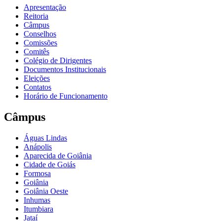
Apresentação
Reitoria
Câmpus
Conselhos
Comissões
Comitês
Colégio de Dirigentes
Documentos Institucionais
Eleições
Contatos
Horário de Funcionamento
Câmpus
Águas Lindas
Anápolis
Aparecida de Goiânia
Cidade de Goiás
Formosa
Goiânia
Goiânia Oeste
Inhumas
Itumbiara
Jataí