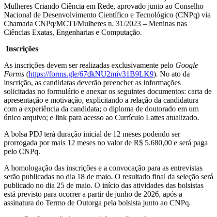
Mulheres Criando Ciência em Rede, aprovado junto ao Conselho
Nacional de Desenvolvimento Científico e Tecnológico (CNPq) via
Chamada CNPq/MCTI/Mulheres n. 31/2023 – Meninas nas
Ciências Exatas, Engenharias e Computação.
Inscrições
As inscrições devem ser realizadas exclusivamente pelo
Google
Forms
(
https://forms.gle/67dkNU2miv31B9LK9
). No ato da
inscrição, as candidatas deverão preencher as informações
solicitadas no formulário e anexar os seguintes documentos: carta de
apresentação e motivação, explicitando a relação da candidatura
com a experiência da candidata; o diploma de doutorado em um
único arquivo; e link para acesso ao Currículo Lattes atualizado.
A bolsa PDJ terá duração inicial de 12 meses podendo ser
prorrogada por mais 12 meses no valor de R$ 5.680,00 e será paga
pelo CNPq.
A homologação das inscrições e a convocação para as entrevistas
serão publicadas no dia 18 de maio. O resultado final da seleção será
publicado no dia 25 de maio. O início das atividades das bolsistas
está previsto para ocorrer a partir de junho de 2026, após a
assinatura do Termo de Outorga pela bolsista junto ao CNPq.