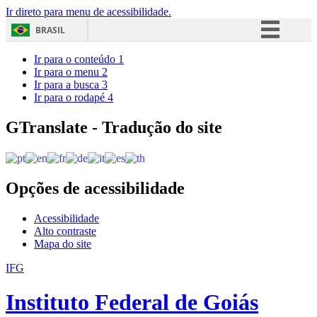
Ir direto para menu de acessibilidade.
BRASIL
Simplifique!
Ir para o conteúdo
1
Ir para o menu
2
Comunica BR
Ir para a busca
3
Ir para o rodapé
4
Participe
Acesso à informação
GTranslate - Tradução do site
Legislação
Canais
Opções de acessibilidade
Acessibilidade
Alto contraste
Mapa do site
IFG
Instituto Federal de Goiás