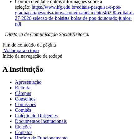
Confira o edital e outras informações sobre a
seleção:
https://www.ifg.edu.br/editais-pesquisa-e-pos-
graduacao/pesquisa-inovacao-em-andamento/46290-edital-n-
27-2026-selecao-de-bolsista-bolsa-de-pos-doutorado-junior-
pdj
Diretoria de Comunicação Social/Reitoria.
Fim do conteúdo da página
Voltar para o topo
Início da navegação de rodapé
A Instituição
Apresentação
Reitoria
Câmpus
Conselhos
Comissões
Comitês
Colégio de Dirigentes
Documentos Institucionais
Eleições
Contatos
Horário de Funcionamento