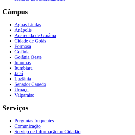
Câmpus
Águas Lindas
Anápolis
Aparecida de Goiânia
Cidade de Goiás
Formosa
Goiânia
Goiânia Oeste
Inhumas
Itumbiara
Jataí
Luziânia
Senador Canedo
Uruaçu
Valparaíso
Serviços
Perguntas frequentes
Comunicação
Serviço de Informação ao Cidadão