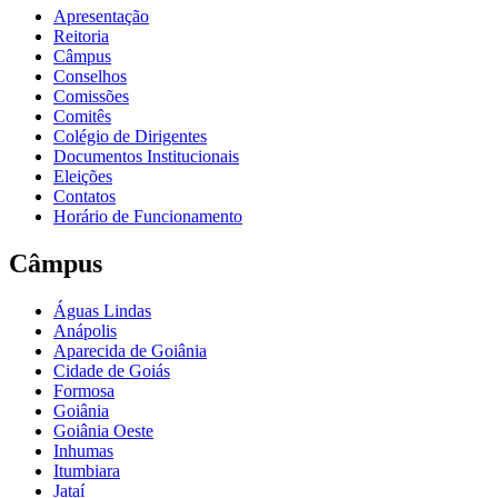
Apresentação
Reitoria
Câmpus
Conselhos
Comissões
Comitês
Colégio de Dirigentes
Documentos Institucionais
Eleições
Contatos
Horário de Funcionamento
Câmpus
Águas Lindas
Anápolis
Aparecida de Goiânia
Cidade de Goiás
Formosa
Goiânia
Goiânia Oeste
Inhumas
Itumbiara
Jataí