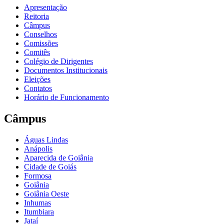
Apresentação
Reitoria
Câmpus
Conselhos
Comissões
Comitês
Colégio de Dirigentes
Documentos Institucionais
Eleições
Contatos
Horário de Funcionamento
Câmpus
Águas Lindas
Anápolis
Aparecida de Goiânia
Cidade de Goiás
Formosa
Goiânia
Goiânia Oeste
Inhumas
Itumbiara
Jataí