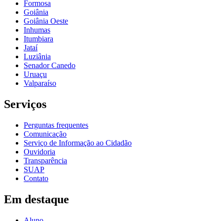
Formosa
Goiânia
Goiânia Oeste
Inhumas
Itumbiara
Jataí
Luziânia
Senador Canedo
Uruaçu
Valparaíso
Serviços
Perguntas frequentes
Comunicação
Serviço de Informação ao Cidadão
Ouvidoria
Transparência
SUAP
Contato
Em destaque
Aluno