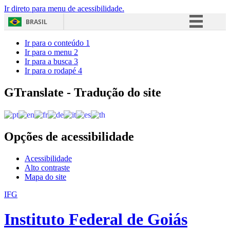
Ir direto para menu de acessibilidade.
BRASIL
Simplifique!
Ir para o conteúdo
1
Ir para o menu
2
Comunica BR
Ir para a busca
3
Ir para o rodapé
4
Participe
Acesso à informação
GTranslate - Tradução do site
Legislação
Canais
Opções de acessibilidade
Acessibilidade
Alto contraste
Mapa do site
IFG
Instituto Federal de Goiás