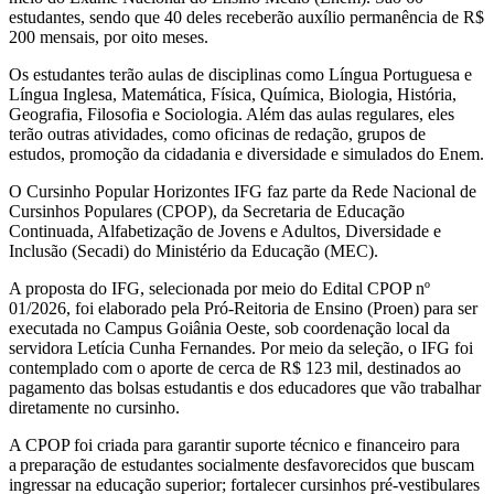
estudantes, sendo que 40 deles receberão auxílio permanência de R$
200 mensais, por oito meses.
Os estudantes terão aulas de disciplinas como Língua Portuguesa e
Língua Inglesa, Matemática, Física, Química, Biologia, História,
Geografia, Filosofia e Sociologia. Além das aulas regulares, eles
terão outras atividades, como oficinas de redação, grupos de
estudos, promoção da cidadania e diversidade e simulados do Enem.
O Cursinho Popular Horizontes IFG faz parte da Rede Nacional de
Cursinhos Populares (CPOP), da Secretaria de Educação
Continuada, Alfabetização de Jovens e Adultos, Diversidade e
Inclusão (Secadi) do Ministério da Educação (MEC).
A proposta do IFG, selecionada por meio do Edital CPOP nº
01/2026, foi elaborado pela Pró-Reitoria de Ensino (Proen) para ser
executada no Campus Goiânia Oeste, sob coordenação local da
servidora Letícia Cunha Fernandes. Por meio da seleção, o IFG foi
contemplado com o aporte de cerca de R$ 123 mil, destinados ao
pagamento das bolsas estudantis e dos educadores que vão trabalhar
diretamente no cursinho.
A CPOP foi criada para garantir suporte técnico e financeiro para
a preparação de estudantes socialmente desfavorecidos que buscam
ingressar na educação superior; fortalecer cursinhos pré-vestibulares