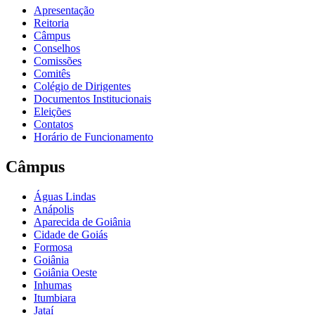
Apresentação
Reitoria
Câmpus
Conselhos
Comissões
Comitês
Colégio de Dirigentes
Documentos Institucionais
Eleições
Contatos
Horário de Funcionamento
Câmpus
Águas Lindas
Anápolis
Aparecida de Goiânia
Cidade de Goiás
Formosa
Goiânia
Goiânia Oeste
Inhumas
Itumbiara
Jataí