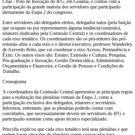
Criar - Polo de Inovação do IFG, em Goiânia, e contou com a
participação da grande maioria dos servidores que participarão
diretamente da Etapa 2 do congresso.
Estes servidores são delegados eleitos, delegados natos (pela função
que ocupam ou por representarem alguma instância/comissão),
relatores (indicados pela Comissão Central) e os coordenadores de
cada eixo temático. Os coordenadores são os pró-reitores das pró-
reitorias afins a cada eixo e o diretor-executivo, professor Wanderley
de Azevedo Brito, que vai coordenar o eixo Acesso, Permanência e
Êxito. Os outros eixos são: Ensino; Extensão e Cultura; Pesquisa,
Pós-graduação e Inovação; Gestão Democrática, Administrativa,
Orçamentária e Financeira; e Gestão de Pessoas e Condições de
Trabalho.
Cronograma
A coordenadora da Comissão Central apresentou as principais regras
para a realização das plenárias virtuais da Etapa 2, como a
participação exclusiva dos delegados, relatores e secretários.
Informou, entretanto, que as plenárias poderão contar com
convidados, que necessariamente devem ser servidores do IFG e
participarão somente como apoio técnico especializado.
Priscylla explicou que cada eixo temático terá suas plenárias e que
podem haver situações de plenárias serem convocadas para