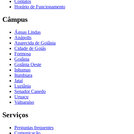
Contatos
Horário de Funcionamento
Câmpus
Águas Lindas
Anápolis
Aparecida de Goiânia
Cidade de Goiás
Formosa
Goiânia
Goiânia Oeste
Inhumas
Itumbiara
Jataí
Luziânia
Senador Canedo
Uruaçu
Valparaíso
Serviços
Perguntas frequentes
Comunicação