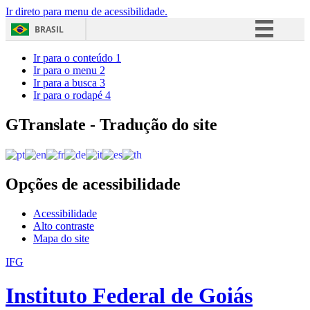
Ir direto para menu de acessibilidade.
BRASIL
Simplifique!
Ir para o conteúdo
1
Ir para o menu
2
Comunica BR
Ir para a busca
3
Ir para o rodapé
4
Participe
Acesso à informação
GTranslate - Tradução do site
Legislação
Canais
Opções de acessibilidade
Acessibilidade
Alto contraste
Mapa do site
IFG
Instituto Federal de Goiás