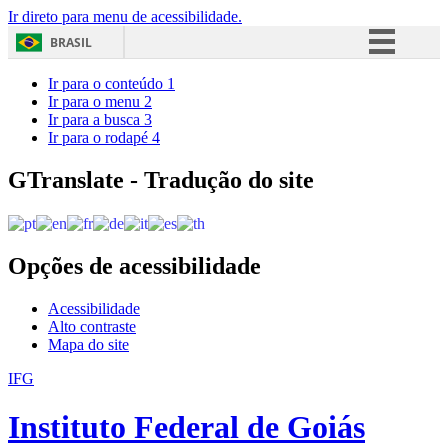
Ir direto para menu de acessibilidade.
BRASIL
Simplifique!
Ir para o conteúdo
1
Ir para o menu
2
Comunica BR
Ir para a busca
3
Ir para o rodapé
4
Participe
Acesso à informação
GTranslate - Tradução do site
Legislação
Canais
Opções de acessibilidade
Acessibilidade
Alto contraste
Mapa do site
IFG
Instituto Federal de Goiás