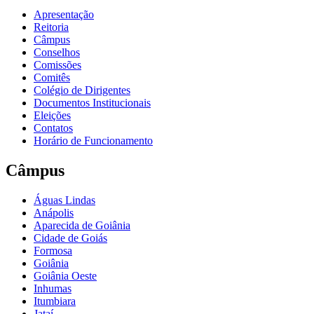
Apresentação
Reitoria
Câmpus
Conselhos
Comissões
Comitês
Colégio de Dirigentes
Documentos Institucionais
Eleições
Contatos
Horário de Funcionamento
Câmpus
Águas Lindas
Anápolis
Aparecida de Goiânia
Cidade de Goiás
Formosa
Goiânia
Goiânia Oeste
Inhumas
Itumbiara
Jataí