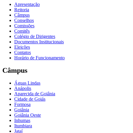
Apresentação
Reitoria
Câmpus
Conselhos
Comissões
Comitês
Colégio de Dirigentes
Documentos Institucionais
Eleições
Contatos
Horário de Funcionamento
Câmpus
Águas Lindas
Anápolis
Aparecida de Goiânia
Cidade de Goiás
Formosa
Goiânia
Goiânia Oeste
Inhumas
Itumbiara
Jataí