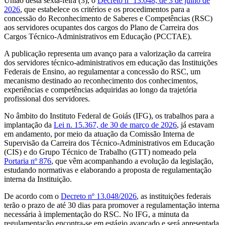
União desta sexta-feira (3), o
Decreto nº 13.048, de 3 de julho de
2026
, que estabelece os critérios e os procedimentos para a
concessão do Reconhecimento de Saberes e Competências (RSC)
aos servidores ocupantes dos cargos do Plano de Carreira dos
Cargos Técnico-Administrativos em Educação (PCCTAE).
A publicação representa um avanço para a valorização da carreira
dos servidores técnico-administrativos em educação das Instituições
Federais de Ensino, ao regulamentar a concessão do RSC, um
mecanismo destinado ao reconhecimento dos conhecimentos,
experiências e competências adquiridas ao longo da trajetória
profissional dos servidores.
No âmbito do Instituto Federal de Goiás (IFG), os trabalhos para a
implantação da
Lei n. 15.367, de 30 de março de 2026
, já estavam
em andamento, por meio da atuação da Comissão Interna de
Supervisão da Carreira dos Técnico-Administrativos em Educação
(CIS) e do Grupo Técnico de Trabalho (GTT) nomeado pela
Portaria nº 876
, que vêm acompanhando a evolução da legislação,
estudando normativas e elaborando a proposta de regulamentação
interna da Instituição.
De acordo com o
Decreto nº 13.048/2026
, as instituições federais
terão o prazo de até 30 dias para promover a regulamentação interna
necessária à implementação do RSC. No IFG, a minuta da
regulamentação encontra-se em estágio avançado e será apresentada