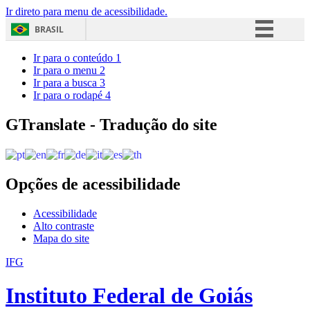
Ir direto para menu de acessibilidade.
BRASIL
Simplifique!
Ir para o conteúdo
1
Ir para o menu
2
Comunica BR
Ir para a busca
3
Ir para o rodapé
4
Participe
Acesso à informação
GTranslate - Tradução do site
Legislação
Canais
Opções de acessibilidade
Acessibilidade
Alto contraste
Mapa do site
IFG
Instituto Federal de Goiás