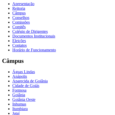
Apresentação
Reitoria
Câmpus
Conselhos
Comissões
Comitês
Colégio de Dirigentes
Documentos Institucionais
Eleições
Contatos
Horário de Funcionamento
Câmpus
Águas Lindas
Anápolis
Aparecida de Goiânia
Cidade de Goiás
Formosa
Goiânia
Goiânia Oeste
Inhumas
Itumbiara
Jataí