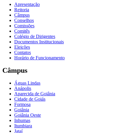
Apresentação
Reitoria
Câmpus
Conselhos
Comissões
Comitês
Colégio de Dirigentes
Documentos Institucionais
Eleições
Contatos
Horário de Funcionamento
Câmpus
Águas Lindas
Anápolis
Aparecida de Goiânia
Cidade de Goiás
Formosa
Goiânia
Goiânia Oeste
Inhumas
Itumbiara
Jataí