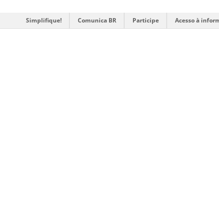
Simplifique!
Comunica BR
Participe
Acesso à infor