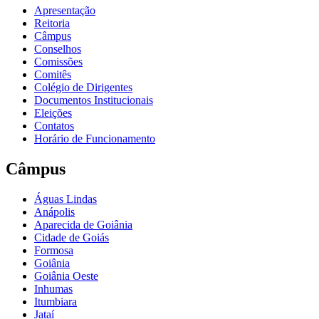
Apresentação
Reitoria
Câmpus
Conselhos
Comissões
Comitês
Colégio de Dirigentes
Documentos Institucionais
Eleições
Contatos
Horário de Funcionamento
Câmpus
Águas Lindas
Anápolis
Aparecida de Goiânia
Cidade de Goiás
Formosa
Goiânia
Goiânia Oeste
Inhumas
Itumbiara
Jataí