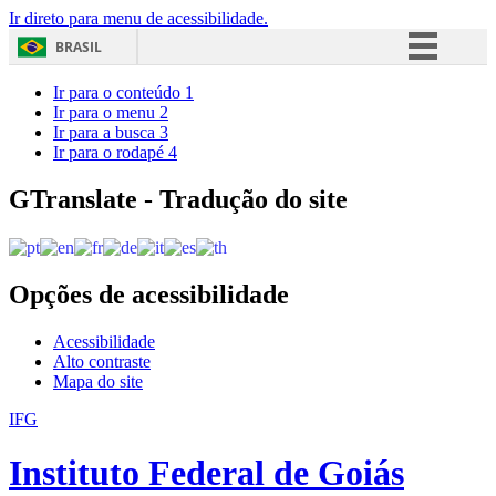
Ir direto para menu de acessibilidade.
BRASIL
Simplifique!
Ir para o conteúdo
1
Ir para o menu
2
Comunica BR
Ir para a busca
3
Ir para o rodapé
4
Participe
Acesso à informação
GTranslate - Tradução do site
Legislação
Canais
Opções de acessibilidade
Acessibilidade
Alto contraste
Mapa do site
IFG
Instituto Federal de Goiás