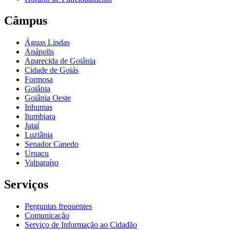
Câmpus
Águas Lindas
Anápolis
Aparecida de Goiânia
Cidade de Goiás
Formosa
Goiânia
Goiânia Oeste
Inhumas
Itumbiara
Jataí
Luziânia
Senador Canedo
Uruaçu
Valparaíso
Serviços
Perguntas frequentes
Comunicação
Serviço de Informação ao Cidadão