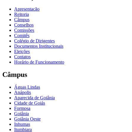
Apresentação
Reitoria
Câmpus
Conselhos
Comissões
Comitês
Colégio de Dirigentes
Documentos Institucionais
Eleições
Contatos
Horário de Funcionamento
Câmpus
Águas Lindas
Anápolis
Aparecida de Goiânia
Cidade de Goiás
Formosa
Goiânia
Goiânia Oeste
Inhumas
Itumbiara