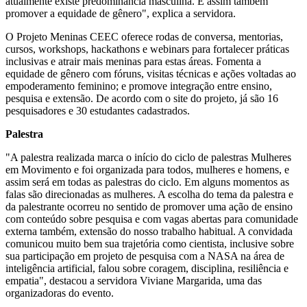
atualmente existe predominância masculina. E assim também
promover a equidade de gênero", explica a servidora.
O Projeto Meninas CEEC oferece rodas de conversa, mentorias,
cursos, workshops, hackathons e webinars para fortalecer práticas
inclusivas e atrair mais meninas para estas áreas. Fomenta a
equidade de gênero com fóruns, visitas técnicas e ações voltadas ao
empoderamento feminino; e promove integração entre ensino,
pesquisa e extensão. De acordo com o site do projeto, já são 16
pesquisadores e 30 estudantes cadastrados.
Palestra
"A palestra realizada marca o início do ciclo de palestras Mulheres
em Movimento e foi organizada para todos, mulheres e homens, e
assim será em todas as palestras do ciclo. Em alguns momentos as
falas são direcionadas as mulheres. A escolha do tema da palestra e
da palestrante ocorreu no sentido de promover uma ação de ensino
com conteúdo sobre pesquisa e com vagas abertas para comunidade
externa também, extensão do nosso trabalho habitual. A convidada
comunicou muito bem sua trajetória como cientista, inclusive sobre
sua participação em projeto de pesquisa com a NASA na área de
inteligência artificial, falou sobre coragem, disciplina, resiliência e
empatia", destacou a servidora Viviane Margarida, uma das
organizadoras do evento.