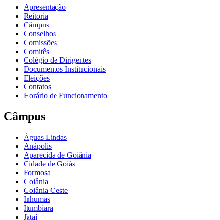
Apresentação
Reitoria
Câmpus
Conselhos
Comissões
Comitês
Colégio de Dirigentes
Documentos Institucionais
Eleições
Contatos
Horário de Funcionamento
Câmpus
Águas Lindas
Anápolis
Aparecida de Goiânia
Cidade de Goiás
Formosa
Goiânia
Goiânia Oeste
Inhumas
Itumbiara
Jataí