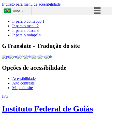
Ir direto para menu de acessibilidade.
BRASIL
Simplifique!
Ir para o conteúdo
1
Ir para o menu
2
Comunica BR
Ir para a busca
3
Ir para o rodapé
4
Participe
Acesso à informação
GTranslate - Tradução do site
Legislação
Canais
Opções de acessibilidade
Acessibilidade
Alto contraste
Mapa do site
IFG
Instituto Federal de Goiás