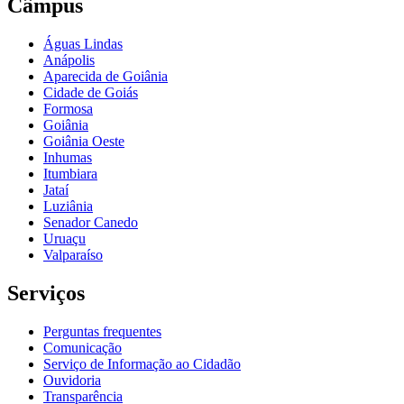
Câmpus
Águas Lindas
Anápolis
Aparecida de Goiânia
Cidade de Goiás
Formosa
Goiânia
Goiânia Oeste
Inhumas
Itumbiara
Jataí
Luziânia
Senador Canedo
Uruaçu
Valparaíso
Serviços
Perguntas frequentes
Comunicação
Serviço de Informação ao Cidadão
Ouvidoria
Transparência