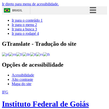
Ir direto para menu de acessibilidade.
BRASIL
Simplifique!
Ir para o conteúdo
1
Ir para o menu
2
Comunica BR
Ir para a busca
3
Ir para o rodapé
4
Participe
Acesso à informação
GTranslate - Tradução do site
Legislação
Canais
Opções de acessibilidade
Acessibilidade
Alto contraste
Mapa do site
IFG
Instituto Federal de Goiás