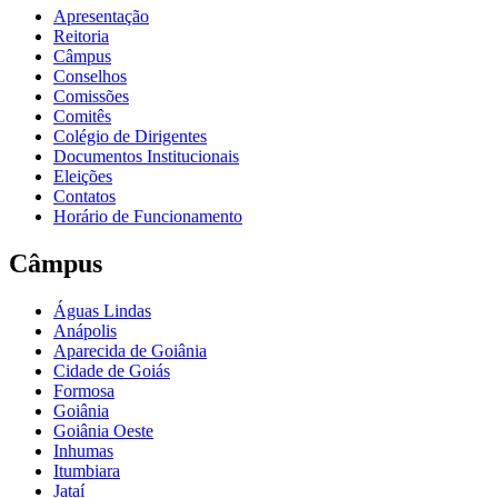
Apresentação
Reitoria
Câmpus
Conselhos
Comissões
Comitês
Colégio de Dirigentes
Documentos Institucionais
Eleições
Contatos
Horário de Funcionamento
Câmpus
Águas Lindas
Anápolis
Aparecida de Goiânia
Cidade de Goiás
Formosa
Goiânia
Goiânia Oeste
Inhumas
Itumbiara
Jataí