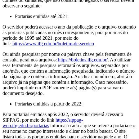
comitês ou similares, que não constam no legado, o servidor deverá
observar o seguinte:
Portarias emitidas até 2021:
O servidor poderá acessar o ano da publicação e o arquivo contendo
as portarias publicadas no mês correspondente, para portarias do
período de 1995 até 2021, por meio do
link:
https://www.ifg.edu.br/boletim-de-servico
.
Ou ainda pesquisar por nome ou palavra chave pela ferramenta de
consulta geral nos arquivos:
https://boletins.ifg.edu.br/
. Ao utilizar
essa ferramenta de pesquisa retornará os arquivos, separados por
ano/mês, que contém a informação pesquisada, indicando o número
da página que contém a informação. Ao clicar no número, abrirá o
arquivo já na página que contém a informação. Caso necessário,
poderá imprimir em PDF somente a(s) página(s) para salvar o
documento desejado.
Portarias emitidas a partir de 2022:
Para portarias emitidas após 2022, o servidor deverá acessar o
SIPPAG, por meio do link
https://sippag-
web.ifg.edu.br/portarias
informar o ano a que se refere a portaria e o
seu nome no campo interessado e clicar no botão buscar. O site
listará todas as portarias emitidas para o servidor naquele ano. O