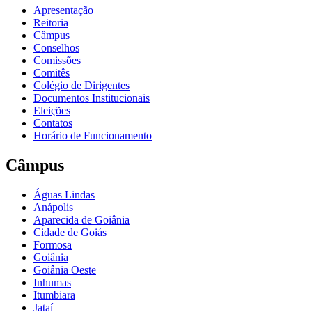
Apresentação
Reitoria
Câmpus
Conselhos
Comissões
Comitês
Colégio de Dirigentes
Documentos Institucionais
Eleições
Contatos
Horário de Funcionamento
Câmpus
Águas Lindas
Anápolis
Aparecida de Goiânia
Cidade de Goiás
Formosa
Goiânia
Goiânia Oeste
Inhumas
Itumbiara
Jataí