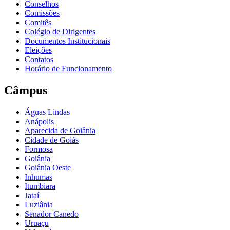
Conselhos
Comissões
Comitês
Colégio de Dirigentes
Documentos Institucionais
Eleições
Contatos
Horário de Funcionamento
Câmpus
Águas Lindas
Anápolis
Aparecida de Goiânia
Cidade de Goiás
Formosa
Goiânia
Goiânia Oeste
Inhumas
Itumbiara
Jataí
Luziânia
Senador Canedo
Uruaçu