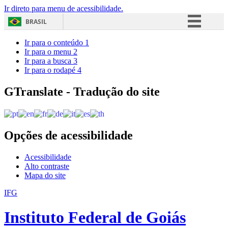
Ir direto para menu de acessibilidade.
BRASIL
Simplifique!
Ir para o conteúdo
1
Ir para o menu
2
Comunica BR
Ir para a busca
3
Ir para o rodapé
4
Participe
Acesso à informação
GTranslate - Tradução do site
Legislação
Canais
Opções de acessibilidade
Acessibilidade
Alto contraste
Mapa do site
IFG
Instituto Federal de Goiás