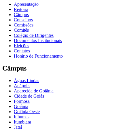
Apresentação
Reitoria
Câmpus
Conselhos
Comissões
Comitês
Colégio de Dirigentes
Documentos Institucionais
Eleições
Contatos
Horário de Funcionamento
Câmpus
Águas Lindas
Anápolis
Aparecida de Goiânia
Cidade de Goiás
Formosa
Goiânia
Goiânia Oeste
Inhumas
Itumbiara
Jataí