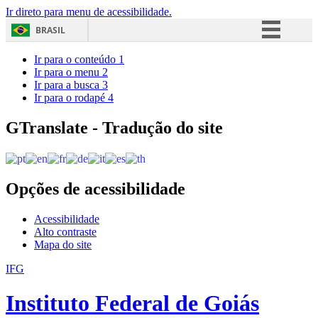
Ir direto para menu de acessibilidade.
BRASIL
Simplifique!
Ir para o conteúdo
1
Ir para o menu
2
Comunica BR
Ir para a busca
3
Ir para o rodapé
4
Participe
Acesso à informação
GTranslate - Tradução do site
Legislação
Canais
Opções de acessibilidade
Acessibilidade
Alto contraste
Mapa do site
IFG
Instituto Federal de Goiás