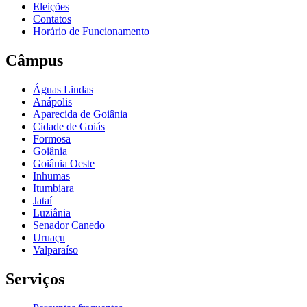
Eleições
Contatos
Horário de Funcionamento
Câmpus
Águas Lindas
Anápolis
Aparecida de Goiânia
Cidade de Goiás
Formosa
Goiânia
Goiânia Oeste
Inhumas
Itumbiara
Jataí
Luziânia
Senador Canedo
Uruaçu
Valparaíso
Serviços