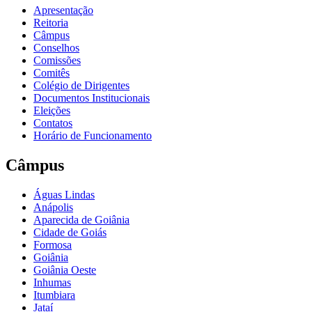
Apresentação
Reitoria
Câmpus
Conselhos
Comissões
Comitês
Colégio de Dirigentes
Documentos Institucionais
Eleições
Contatos
Horário de Funcionamento
Câmpus
Águas Lindas
Anápolis
Aparecida de Goiânia
Cidade de Goiás
Formosa
Goiânia
Goiânia Oeste
Inhumas
Itumbiara
Jataí