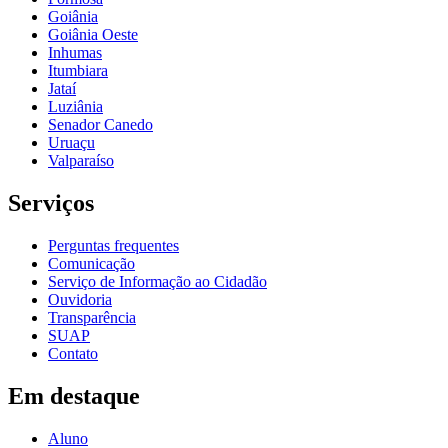
Goiânia
Goiânia Oeste
Inhumas
Itumbiara
Jataí
Luziânia
Senador Canedo
Uruaçu
Valparaíso
Serviços
Perguntas frequentes
Comunicação
Serviço de Informação ao Cidadão
Ouvidoria
Transparência
SUAP
Contato
Em destaque
Aluno