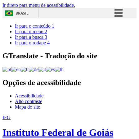
Ir direto para menu de acessibilidade.
BRASIL
Simplifique!
Ir para o conteúdo
1
Ir para o menu
2
Comunica BR
Ir para a busca
3
Ir para o rodapé
4
Participe
Acesso à informação
GTranslate - Tradução do site
Legislação
Canais
Opções de acessibilidade
Acessibilidade
Alto contraste
Mapa do site
IFG
Instituto Federal de Goiás