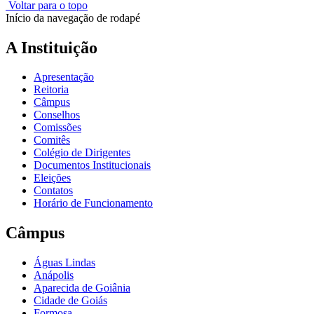
Voltar para o topo
Início da navegação de rodapé
A Instituição
Apresentação
Reitoria
Câmpus
Conselhos
Comissões
Comitês
Colégio de Dirigentes
Documentos Institucionais
Eleições
Contatos
Horário de Funcionamento
Câmpus
Águas Lindas
Anápolis
Aparecida de Goiânia
Cidade de Goiás
Formosa