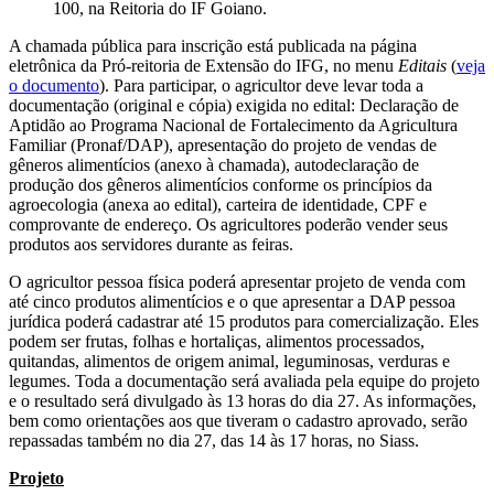
100, na Reitoria do IF Goiano.
A chamada pública para inscrição está publicada na página
eletrônica da Pró-reitoria de Extensão do IFG, no menu
Editais
(
veja
o documento
). Para participar, o agricultor deve levar toda a
documentação (original e cópia) exigida no edital: Declaração de
Aptidão ao Programa Nacional de Fortalecimento da Agricultura
Familiar (Pronaf/DAP), apresentação do projeto de vendas de
gêneros alimentícios (anexo à chamada), autodeclaração de
produção dos gêneros alimentícios conforme os princípios da
agroecologia (anexa ao edital), carteira de identidade, CPF e
comprovante de endereço. Os agricultores poderão vender seus
produtos aos servidores durante as feiras.
O agricultor pessoa física poderá apresentar projeto de venda com
até cinco produtos alimentícios e o que apresentar a DAP pessoa
jurídica poderá cadastrar até 15 produtos para comercialização. Eles
podem ser frutas, folhas e hortaliças, alimentos processados,
quitandas, alimentos de origem animal, leguminosas, verduras e
legumes. Toda a documentação será avaliada pela equipe do projeto
e o resultado será divulgado às 13 horas do dia 27. As informações,
bem como orientações aos que tiveram o cadastro aprovado, serão
repassadas também no dia 27, das 14 às 17 horas, no Siass.
Projeto