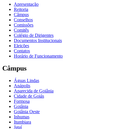
Apresentação
Reitoria
Câmpus
Conselhos
Comissões
Comitês
Colégio de Dirigentes
Documentos Institucionais
Eleições
Contatos
Horário de Funcionamento
Câmpus
Águas Lindas
Anápolis
Aparecida de Goiânia
Cidade de Goiás
Formosa
Goiânia
Goiânia Oeste
Inhumas
Itumbiara
Jataí