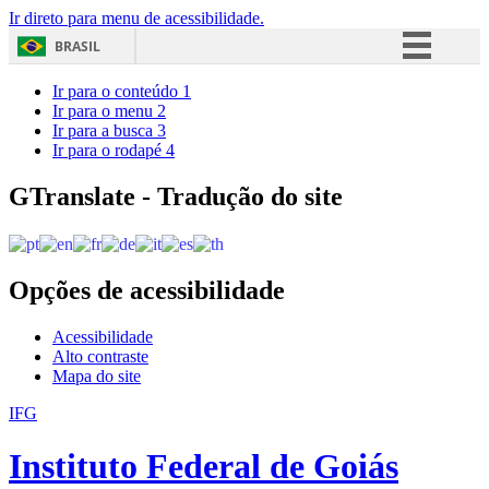
Ir direto para menu de acessibilidade.
BRASIL
Simplifique!
Ir para o conteúdo
1
Ir para o menu
2
Comunica BR
Ir para a busca
3
Ir para o rodapé
4
Participe
Acesso à informação
GTranslate - Tradução do site
Legislação
Canais
Opções de acessibilidade
Acessibilidade
Alto contraste
Mapa do site
IFG
Instituto Federal de Goiás