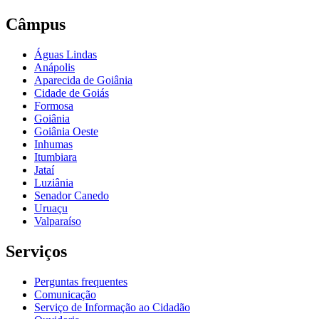
Câmpus
Águas Lindas
Anápolis
Aparecida de Goiânia
Cidade de Goiás
Formosa
Goiânia
Goiânia Oeste
Inhumas
Itumbiara
Jataí
Luziânia
Senador Canedo
Uruaçu
Valparaíso
Serviços
Perguntas frequentes
Comunicação
Serviço de Informação ao Cidadão