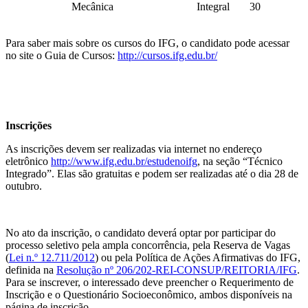
Mecânica
Integral
30
Para saber mais sobre os cursos do IFG, o candidato pode acessar
no site o Guia de Cursos:
http://cursos.ifg.edu.br/
Inscrições
As inscrições devem ser realizadas via internet no endereço
eletrônico
http://www.ifg.edu.br/estudenoifg
, na seção “Técnico
Integrado”. Elas são gratuitas e podem ser realizadas até o dia 28 de
outubro.
No ato da inscrição, o candidato deverá optar por participar do
processo seletivo pela ampla concorrência, pela Reserva de Vagas
(
Lei n.º 12.711/2012
) ou pela Política de Ações Afirmativas do IFG,
definida na
Resolução nº 206/202-REI-CONSUP/REITORIA/IFG
.
Para se inscrever, o interessado deve preencher o Requerimento de
Inscrição e o Questionário Socioeconômico, ambos disponíveis na
página de inscrição.