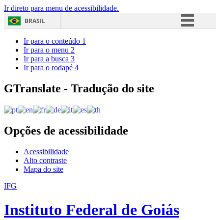
Ir direto para menu de acessibilidade.
BRASIL
Simplifique!
Ir para o conteúdo
1
Ir para o menu
2
Comunica BR
Ir para a busca
3
Ir para o rodapé
4
Participe
Acesso à informação
GTranslate - Tradução do site
Legislação
Canais
Opções de acessibilidade
Acessibilidade
Alto contraste
Mapa do site
IFG
Instituto Federal de Goiás