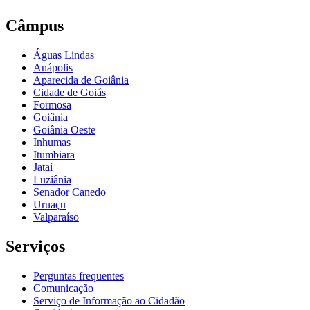
Câmpus
Águas Lindas
Anápolis
Aparecida de Goiânia
Cidade de Goiás
Formosa
Goiânia
Goiânia Oeste
Inhumas
Itumbiara
Jataí
Luziânia
Senador Canedo
Uruaçu
Valparaíso
Serviços
Perguntas frequentes
Comunicação
Serviço de Informação ao Cidadão