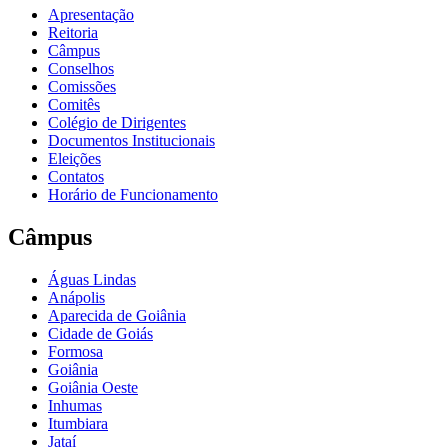
Apresentação
Reitoria
Câmpus
Conselhos
Comissões
Comitês
Colégio de Dirigentes
Documentos Institucionais
Eleições
Contatos
Horário de Funcionamento
Câmpus
Águas Lindas
Anápolis
Aparecida de Goiânia
Cidade de Goiás
Formosa
Goiânia
Goiânia Oeste
Inhumas
Itumbiara
Jataí