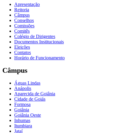
Apresentação
Reitoria
Câmpus
Conselhos
Comissões
Comitês
Colégio de Dirigentes
Documentos Institucionais
Eleições
Contatos
Horário de Funcionamento
Câmpus
Águas Lindas
Anápolis
Aparecida de Goiânia
Cidade de Goiás
Formosa
Goiânia
Goiânia Oeste
Inhumas
Itumbiara
Jataí