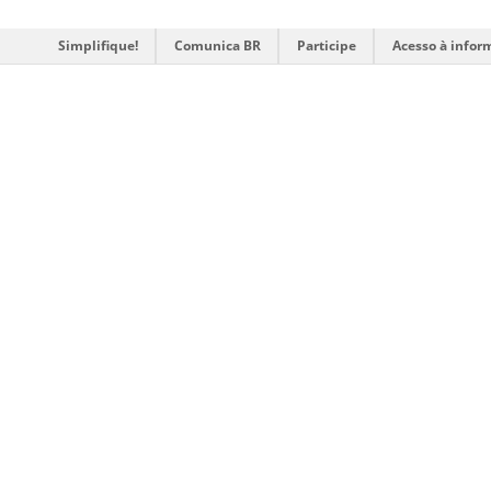
Simplifique!
Comunica BR
Participe
Acesso à infor