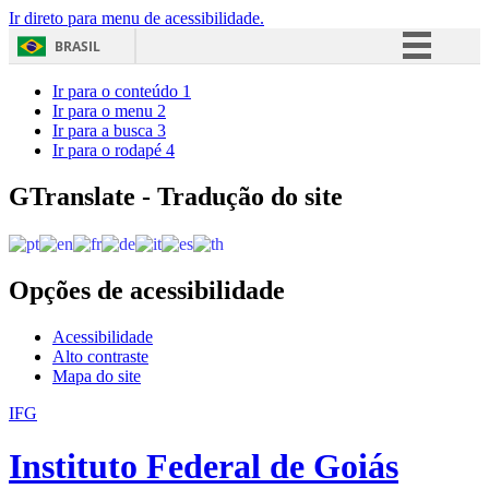
Ir direto para menu de acessibilidade.
BRASIL
Simplifique!
Ir para o conteúdo
1
Ir para o menu
2
Comunica BR
Ir para a busca
3
Ir para o rodapé
4
Participe
Acesso à informação
GTranslate - Tradução do site
Legislação
Canais
Opções de acessibilidade
Acessibilidade
Alto contraste
Mapa do site
IFG
Instituto Federal de Goiás