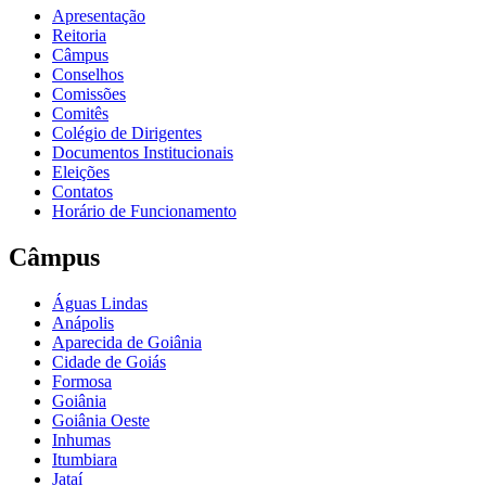
Apresentação
Reitoria
Câmpus
Conselhos
Comissões
Comitês
Colégio de Dirigentes
Documentos Institucionais
Eleições
Contatos
Horário de Funcionamento
Câmpus
Águas Lindas
Anápolis
Aparecida de Goiânia
Cidade de Goiás
Formosa
Goiânia
Goiânia Oeste
Inhumas
Itumbiara
Jataí