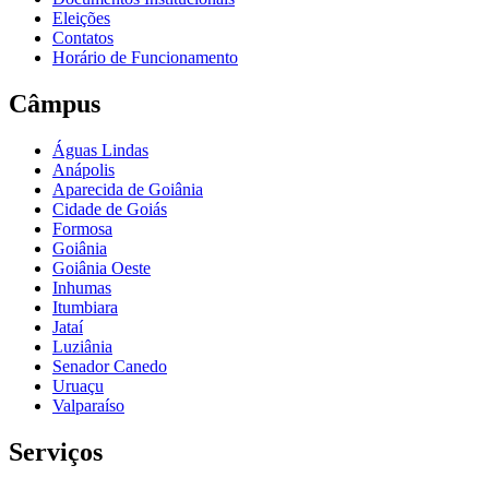
Eleições
Contatos
Horário de Funcionamento
Câmpus
Águas Lindas
Anápolis
Aparecida de Goiânia
Cidade de Goiás
Formosa
Goiânia
Goiânia Oeste
Inhumas
Itumbiara
Jataí
Luziânia
Senador Canedo
Uruaçu
Valparaíso
Serviços