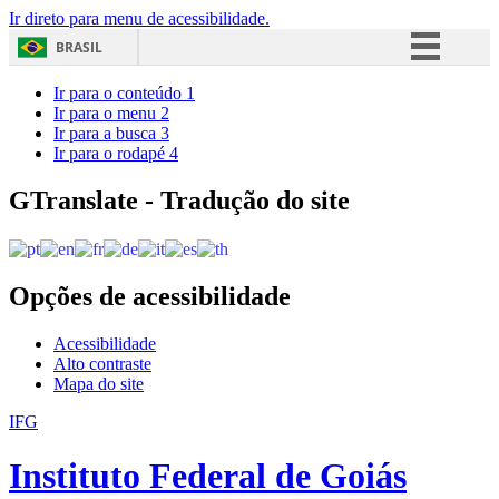
Ir direto para menu de acessibilidade.
BRASIL
Simplifique!
Ir para o conteúdo
1
Ir para o menu
2
Comunica BR
Ir para a busca
3
Ir para o rodapé
4
Participe
Acesso à informação
GTranslate - Tradução do site
Legislação
Canais
Opções de acessibilidade
Acessibilidade
Alto contraste
Mapa do site
IFG
Instituto Federal de Goiás