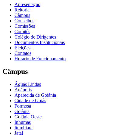
Apresentação
Reitoria
Câmpus
Conselhos
Comissões
Comitês
Colégio de Dirigentes
Documentos Institucionais
Eleições
Contatos
Horário de Funcionamento
Câmpus
Águas Lindas
Anápolis
Aparecida de Goiânia
Cidade de Goiás
Formosa
Goiânia
Goiânia Oeste
Inhumas
Itumbiara
Jataí