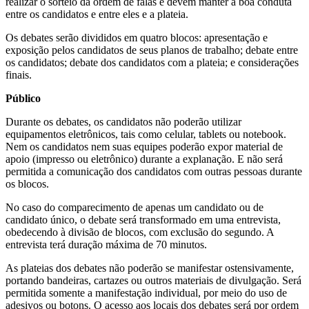
realizar o sorteio da ordem de falas e devem manter a boa conduta
entre os candidatos e entre eles e a plateia.
Os debates serão divididos em quatro blocos: apresentação e
exposição pelos candidatos de seus planos de trabalho; debate entre
os candidatos; debate dos candidatos com a plateia; e considerações
finais.
Público
Durante os debates, os candidatos não poderão utilizar
equipamentos eletrônicos, tais como celular, tablets ou notebook.
Nem os candidatos nem suas equipes poderão expor material de
apoio (impresso ou eletrônico) durante a explanação. E não será
permitida a comunicação dos candidatos com outras pessoas durante
os blocos.
No caso do comparecimento de apenas um candidato ou de
candidato único, o debate será transformado em uma entrevista,
obedecendo à divisão de blocos, com exclusão do segundo. A
entrevista terá duração máxima de 70 minutos.
As plateias dos debates não poderão se manifestar ostensivamente,
portando bandeiras, cartazes ou outros materiais de divulgação. Será
permitida somente a manifestação individual, por meio do uso de
adesivos ou botons. O acesso aos locais dos debates será por ordem