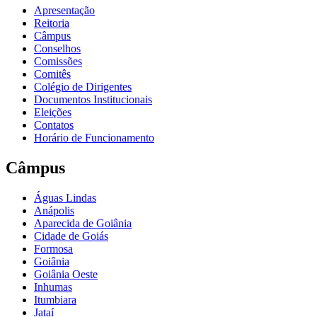
Apresentação
Reitoria
Câmpus
Conselhos
Comissões
Comitês
Colégio de Dirigentes
Documentos Institucionais
Eleições
Contatos
Horário de Funcionamento
Câmpus
Águas Lindas
Anápolis
Aparecida de Goiânia
Cidade de Goiás
Formosa
Goiânia
Goiânia Oeste
Inhumas
Itumbiara
Jataí