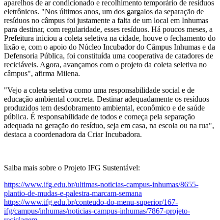
aparelhos de ar condicionado e recolhimento temporário de resíduos
eletrônicos. "Nos últimos anos, um dos gargalos da separação de
resíduos no câmpus foi justamente a falta de um local em Inhumas
para destinar, com regularidade, esses resíduos. Há poucos meses, a
Prefeitura iniciou a coleta seletiva na cidade, houve o fechamento do
lixão e, com o apoio do Núcleo Incubador do Câmpus Inhumas e da
Defensoria Pública, foi constituída uma cooperativa de catadores de
recicláveis. Agora, avançamos com o projeto da coleta seletiva no
câmpus", afirma Milena.
"Vejo a coleta seletiva como uma responsabilidade social e de
educação ambiental concreta. Destinar adequadamente os resíduos
produzidos tem desdobramento ambiental, econômico e de saúde
pública. É responsabilidade de todos e começa pela separação
adequada na geração do resíduo, seja em casa, na escola ou na rua",
destaca a coordenadora da Criar Incubadora.
Saiba mais sobre o Projeto IFG Sustentável:
https://www.ifg.edu.br/
ultimas-noticias-campus-
inhumas/8655-
plantio-de-mudas-
e-palestra-marcam-semana
https://www.ifg.edu.br/
conteudo-do-menu-superior/167-
ifg/campus/inhumas/noticias-
campus-inhumas/7867-projeto-
reciclagem