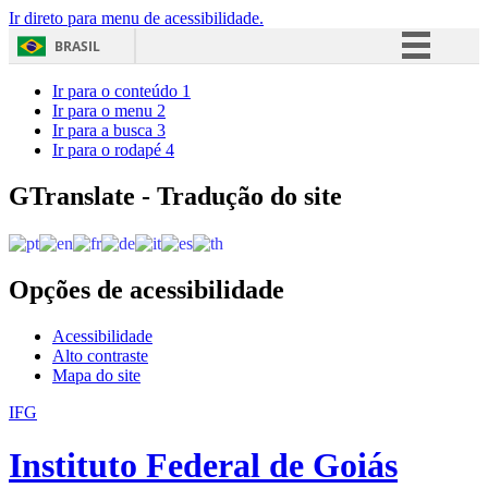
Ir direto para menu de acessibilidade.
BRASIL
Simplifique!
Ir para o conteúdo
1
Ir para o menu
2
Comunica BR
Ir para a busca
3
Ir para o rodapé
4
Participe
Acesso à informação
GTranslate - Tradução do site
Legislação
Canais
Opções de acessibilidade
Acessibilidade
Alto contraste
Mapa do site
IFG
Instituto Federal de Goiás