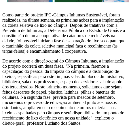
Como parte do projeto IFG-Câmpus Inhumas Sustentável, foram
realizadas, na última semana, as primeiras ações para a implantação
da
coleta
seletiva
de lixo no câmpus. Depois de tratativas com a
Prefeitura de Inhumas, a Defensoria Pública do Estado de Goiás e a
constituição de uma cooperativa de catadores de recicláveis na
cidade, foi possível iniciar a fase de separação do lixo seco para que
o caminhão da
coleta
seletiva
municipal faça o recolhimento (às
terças-feiras) e encaminhamento à cooperativa.
De acordo com a direção-geral do Câmpus Inhumas, a implantação
do projeto ocorrerá em duas fases. "Na primeira, faremos a
capacitação do pessoal da limpeza do câmpus e a distribuição de
lixeiras, específicas para este fim, nas salas do bloco administrativo,
biblioteca, sala dos professores, espaço do servidor e sala de apoio
dos terceirizados. Neste primeiro momento, solicitamos que sejam
feitos descartes de papel, plástico, latinhas, pilhas e baterias de
celulares. Na segunda fase, prevista para meados de setembro,
iniciaremos o processo de educação ambiental junto aos nossos
estudantes, ampliaremos o recebimento de outros materiais nas
lixeiras espalhadas pelo câmpus e será disponibilizado um ponto de
recebimento de lixo eletrônico em nossa unidade", explicou o
diretor-geral, professor Luciano dos Santos.