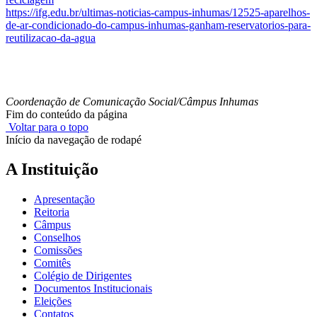
https://ifg.edu.br/ultimas-
noticias-campus-inhumas/12525-
aparelhos-
de-ar-condicionado-
do-campus-inhumas-ganham-
reservatorios-para-
reutilizacao-da-agua
Coordenação de Comunicação Social/Câmpus Inhumas
Fim do conteúdo da página
Voltar para o topo
Início da navegação de rodapé
A Instituição
Apresentação
Reitoria
Câmpus
Conselhos
Comissões
Comitês
Colégio de Dirigentes
Documentos Institucionais
Eleições
Contatos