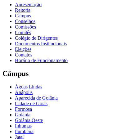
Apresentação
Reitoria
Câmpus
Conselhos
Comissões
Comitês
Colégio de Dirigentes
Documentos Institucionais
Eleições
Contatos
Horário de Funcionamento
Câmpus
Águas Lindas
Anápolis
Aparecida de Goiânia
Cidade de Goiás
Formosa
Goiânia
Goiânia Oeste
Inhumas
Itumbiara
Jataí