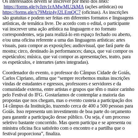
Os interessados devem se inscrever por meio dos
links:
https://forms.gle/jvJztv1rAMwMU2kMA
(ações artísticas) ou
https://forms.gle/x79Mziz4yJ2LEmQC7
(oficinas). As inscrições
são gratuitas e podem ser feitas em diferentes formatos e linguagens
artísticas, de temática livre. De acordo com o edital, o participante
vai inscrever uma ação artística na linguagem e no formato
correspondentes, seja para realizá-lo em espaço fechado ou aberto,
e/ou uma oficina referente a uma das linguagens artísticas: artes
visuais, para compor as exposições; audiovisual, que fará parte da
mostra; circo, destinado às performances; dança, que vai compor os
espetáculos; música, que vai compor as apresentações, teatro, para
os espetáculos, e interartes (artes integradas).
Coordenador do evento, o professor do Câmpus Cidade de Goiás,
Carlos Cipriano, afirma que “sempre recebemos muitas inscrições
vindas de estudantes e egressos, professores e servidores e da
comunidade externa, entre artistas e grupos que têm o maior carinho
pelo Festival do IFG. Gostaríamos de contemplar a maioria das
propostas que nos chegam, mas o evento custeia a participação dos
14 câmpus da Instituição, trazendo cerca de 400 a 500 pessoas para
Goiás. Isso representa um investimento de boa parte do orçamento
para garantir a participação desse público. Ou seja, é um processo
seletivo bastante concorrido. Mas quem participa e se apresenta ou
ministra oficina fica satisfeito com o encontro e a partilha que o
festival proporciona”, finaliza.