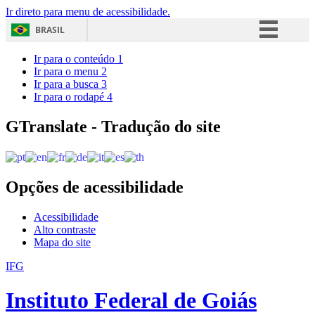
Ir direto para menu de acessibilidade.
BRASIL
Simplifique!
Ir para o conteúdo
1
Ir para o menu
2
Comunica BR
Ir para a busca
3
Ir para o rodapé
4
Participe
Acesso à informação
GTranslate - Tradução do site
Legislação
Canais
Opções de acessibilidade
Acessibilidade
Alto contraste
Mapa do site
IFG
Instituto Federal de Goiás