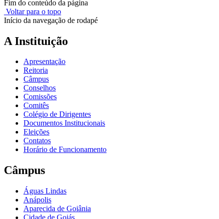
Fim do conteúdo da página
Voltar para o topo
Início da navegação de rodapé
A Instituição
Apresentação
Reitoria
Câmpus
Conselhos
Comissões
Comitês
Colégio de Dirigentes
Documentos Institucionais
Eleições
Contatos
Horário de Funcionamento
Câmpus
Águas Lindas
Anápolis
Aparecida de Goiânia
Cidade de Goiás