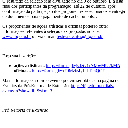
O resultado da seleção será divulgado no dia 9 de outubro. E a lista
final dos participantes da programação, até 22 de outubro, após
confirmação da participação dos proponentes selecionados e entrega
de documentos para o pagamento de cachê ou bolsa.
Os proponentes de ações artísticas e oficinas poderão obter
informações referentes à seleção das propostas no site:
www.ifg.edu.br
ou via e-mail
festivaldeartes@ifg.edu.br
.
Faça sua inscrição:
ações artísticas -
https://forms.gle/jvJztv1rAMwMU2kMA
|
oficinas -
https://forms.gle/x79Mziz4yJ2LEmQC7
.
Mais informações sobre o evento podem ser obtidas na página de
Eventos da Pró-Reitoria de Extensão:
https://ifg.edu.br/editais-
extensao?showall=&start=3
Pró-Reitoria de Extensão