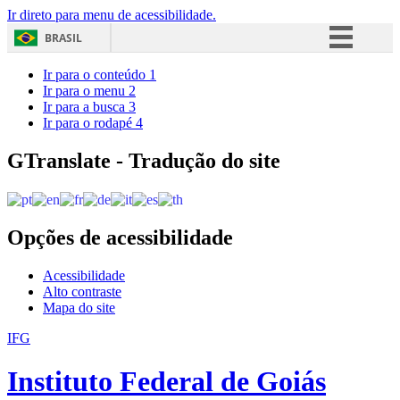
Ir direto para menu de acessibilidade.
BRASIL
Simplifique!
Ir para o conteúdo
1
Ir para o menu
2
Comunica BR
Ir para a busca
3
Ir para o rodapé
4
Participe
Acesso à informação
GTranslate - Tradução do site
Legislação
Canais
Opções de acessibilidade
Acessibilidade
Alto contraste
Mapa do site
IFG
Instituto Federal de Goiás