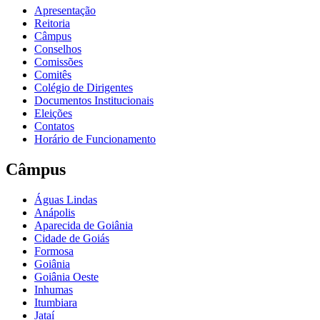
Apresentação
Reitoria
Câmpus
Conselhos
Comissões
Comitês
Colégio de Dirigentes
Documentos Institucionais
Eleições
Contatos
Horário de Funcionamento
Câmpus
Águas Lindas
Anápolis
Aparecida de Goiânia
Cidade de Goiás
Formosa
Goiânia
Goiânia Oeste
Inhumas
Itumbiara
Jataí