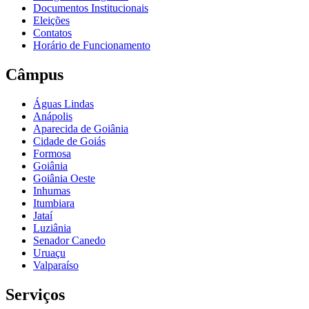
Documentos Institucionais
Eleições
Contatos
Horário de Funcionamento
Câmpus
Águas Lindas
Anápolis
Aparecida de Goiânia
Cidade de Goiás
Formosa
Goiânia
Goiânia Oeste
Inhumas
Itumbiara
Jataí
Luziânia
Senador Canedo
Uruaçu
Valparaíso
Serviços