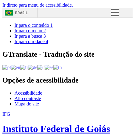
Ir direto para menu de acessibilidade.
BRASIL
Simplifique!
Ir para o conteúdo
1
Ir para o menu
2
Comunica BR
Ir para a busca
3
Ir para o rodapé
4
Participe
Acesso à informação
GTranslate - Tradução do site
Legislação
Canais
Opções de acessibilidade
Acessibilidade
Alto contraste
Mapa do site
IFG
Instituto Federal de Goiás