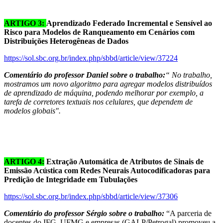
ARTIGO 3:
Aprendizado Federado Incremental e Sensível ao
Risco para Modelos de Ranqueamento em Cenários com
Distribuições Heterogêneas de Dados
https://sol.sbc.org.br/index.php/sbbd/article/view/37224
Comentário do professor Daniel sobre o trabalho:
“ No trabalho,
mostramos um novo algoritmo para agregar modelos distribuídos
de aprendizado de máquina, podendo melhorar por exemplo, a
tarefa de corretores textuais nos celulares, que dependem de
modelos globais".
ARTIGO 4:
Extração Automática de Atributos de Sinais de
Emissão Acústica com Redes Neurais Autocodificadoras para
Predição de Integridade em Tubulações
https://sol.sbc.org.br/index.php/sbbd/article/view/37306
Comentário do professor Sérgio sobre o trabalho:
“A parceria de
docentes do IFG, UFMG e empresas (GALP/Petrogal) promoveu a