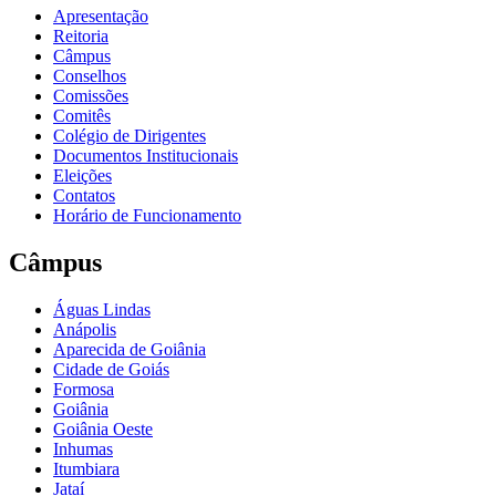
Apresentação
Reitoria
Câmpus
Conselhos
Comissões
Comitês
Colégio de Dirigentes
Documentos Institucionais
Eleições
Contatos
Horário de Funcionamento
Câmpus
Águas Lindas
Anápolis
Aparecida de Goiânia
Cidade de Goiás
Formosa
Goiânia
Goiânia Oeste
Inhumas
Itumbiara
Jataí