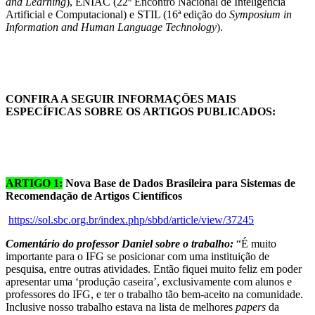
and Learning
), ENIAC (22º Encontro Nacional de Inteligência
Artificial e Computacional) e STIL (16ª edição do
Symposium in
Information and Human Language Technology
).
CONFIRA A SEGUIR INFORMAÇÕES MAIS
ESPECÍFICAS SOBRE OS ARTIGOS PUBLICADOS:
ARTIGO 1:
Nova Base de Dados Brasileira para Sistemas de
Recomendação de Artigos Científicos
https://sol.sbc.org.br/index.php/sbbd/article/view/37245
Comentário do professor
Daniel
sobre o trabalho:
“É muito
importante para o IFG se posicionar com uma instituição de
pesquisa, entre outras atividades. Então fiquei muito feliz em poder
apresentar uma ‘produção caseira’, exclusivamente com alunos e
professores do IFG, e ter o trabalho tão bem-aceito na comunidade.
Inclusive nosso trabalho estava na lista de melhores
papers
da