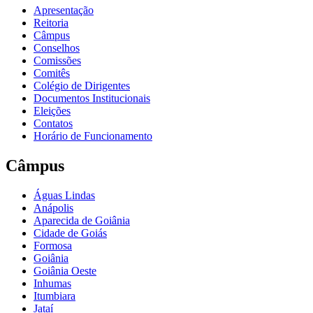
Apresentação
Reitoria
Câmpus
Conselhos
Comissões
Comitês
Colégio de Dirigentes
Documentos Institucionais
Eleições
Contatos
Horário de Funcionamento
Câmpus
Águas Lindas
Anápolis
Aparecida de Goiânia
Cidade de Goiás
Formosa
Goiânia
Goiânia Oeste
Inhumas
Itumbiara
Jataí