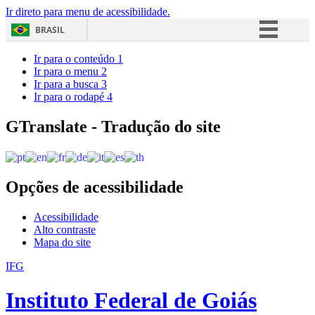
Ir direto para menu de acessibilidade.
BRASIL
Simplifique!
Ir para o conteúdo
1
Ir para o menu
2
Comunica BR
Ir para a busca
3
Ir para o rodapé
4
Participe
Acesso à informação
GTranslate - Tradução do site
Legislação
Canais
Opções de acessibilidade
Acessibilidade
Alto contraste
Mapa do site
IFG
Instituto Federal de Goiás