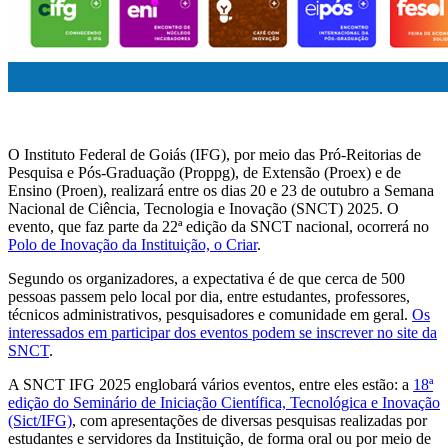
O Instituto Federal de Goiás (IFG), por meio das Pró-Reitorias de
Pesquisa e Pós-Graduação (Proppg), de Extensão (Proex) e de
Ensino (Proen), realizará entre os dias 20 e 23 de outubro a Semana
Nacional de Ciência, Tecnologia e Inovação (SNCT) 2025. O
evento, que faz parte da 22ª edição da SNCT nacional, ocorrerá no
Polo de Inovação da Instituição, o Criar
.
Segundo os organizadores, a expectativa é de que cerca de 500
pessoas passem pelo local por dia, entre estudantes, professores,
técnicos administrativos, pesquisadores e comunidade em geral.
Os
interessados em participar dos eventos podem se inscrever no site da
SNCT
.
A SNCT IFG 2025 englobará vários eventos, entre eles estão: a
18ª
edição do Seminário de Iniciação Científica, Tecnológica e Inovação
(Sict/IFG)
, com apresentações de diversas pesquisas realizadas por
estudantes e servidores da Instituição, de forma oral ou por meio de