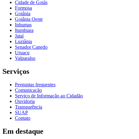
Cidade de Goiás
Formosa
Goiânia
Goiânia Oeste
Inhumas
Itumbiara
Jataí
Luziânia
Senador Canedo
Uruaçu
Valparaíso
Serviços
Perguntas frequentes
Comunicação
Serviço de Informação ao Cidadão
Ouvidoria
Transparência
SUAP
Contato
Em destaque