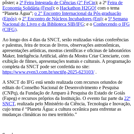
pôster; a
2ª Feira Integrada de Ciências (2° FeCin
); a 2ª
Feira de
Economia Solidária (Fesol)
; o
Hackathon H2GO!
com o tema
“Planeta Água”;
o 2° Encontro Internacional da Pós-graduação
(Eipós)
; o
2° Encontro de Núcleos Incubadores (Eni)
; a
5ª Semana
Nacional do Livro e da Biblioteca SIB/IFG
; e o
Conhecendo o IFG
(CIFG)
.
Ao longo dos 4 dias da SNCT, serão realizadas várias conferências
e palestras, feira de trocas de livros, observações astronômicas,
apresentações artísticas, mostras científicas e oficinas de laboratórios
Maker, Inteligência Artificial, além da Mostra Criar Cienciarte, com
exibição de filmes, apresentações teatrais e culturais. A programação
completa da SNCT pode ser conferida no site:
https://www.even3.com.br/snctifg-2025-623103/
.
A SNCT do IFG está sendo realizada com recursos oriundos de
editais do Conselho Nacional de Desenvolvimento e Pesquisa
(CNPq), da Fundação de Amparo à Pesquisa do Estado de Goiás
(Fapeg) e recursos próprios da Instituição. O evento faz parte da
22ª
SNCT
, realizada pelo Ministério da Ciência, Tecnologia e Inovação,
cujo tema é “Planeta Água: a cultura oceânica para enfrentar as
mudanças climáticas no meu território.”