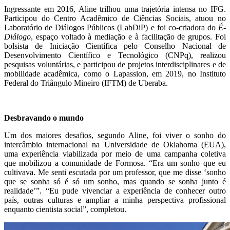
Ingressante em 2016, Aline trilhou uma trajetória intensa no IFG.
Participou do Centro Acadêmico de Ciências Sociais, atuou no
Laboratório de Diálogos Públicos (LabDiP) e foi co-criadora do
É-
Diálogo
, espaço voltado à mediação e à facilitação de grupos. Foi
bolsista de Iniciação Científica pelo Conselho Nacional de
Desenvolvimento Científico e Tecnológico (CNPq), realizou
pesquisas voluntárias, e participou de projetos interdisciplinares e de
mobilidade acadêmica, como o Lapassion, em 2019, no Instituto
Federal do Triângulo Mineiro (IFTM) de Uberaba.
Desbravando o mundo
Um dos maiores desafios, segundo Aline, foi viver o sonho do
intercâmbio internacional na Universidade de Oklahoma (EUA),
uma experiência viabilizada por meio de uma campanha coletiva
que mobilizou a comunidade de Formosa. “Era um sonho que eu
cultivava. Me senti escutada por um professor, que me disse ‘sonho
que se sonha só é só um sonho, mas quando se sonha junto é
realidade’”. “Eu pude vivenciar a experiência de conhecer outro
país, outras culturas e ampliar a minha perspectiva profissional
enquanto cientista social”, completou.