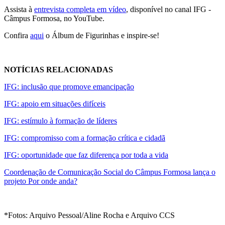
Assista à
entrevista completa em vídeo
, disponível no canal IFG -
Câmpus Formosa, no YouTube.
Confira
aqui
o Álbum de Figurinhas e inspire-se!
NOTÍCIAS RELACIONADAS
IFG: inclusão que promove emancipação
IFG: apoio em situações difíceis
IFG: estímulo à formação de líderes
IFG: compromisso com a formação crítica e cidadã
IFG: oportunidade que faz diferença por toda a vida
Coordenação de Comunicação Social do Câmpus Formosa lança o
projeto Por onde anda?
*Fotos: Arquivo Pessoal/Aline Rocha e Arquivo CCS