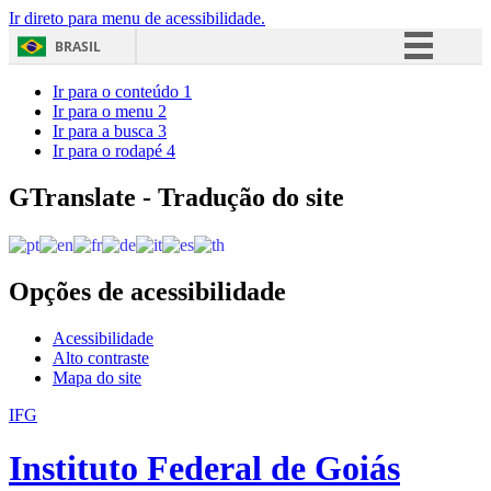
Ir direto para menu de acessibilidade.
BRASIL
Simplifique!
Ir para o conteúdo
1
Ir para o menu
2
Comunica BR
Ir para a busca
3
Ir para o rodapé
4
Participe
Acesso à informação
GTranslate - Tradução do site
Legislação
Canais
Opções de acessibilidade
Acessibilidade
Alto contraste
Mapa do site
IFG
Instituto Federal de Goiás