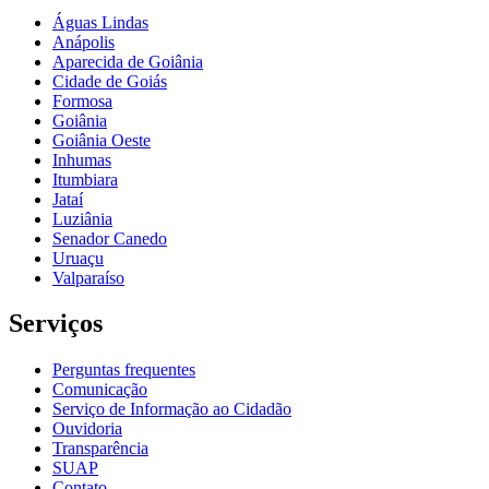
Águas Lindas
Anápolis
Aparecida de Goiânia
Cidade de Goiás
Formosa
Goiânia
Goiânia Oeste
Inhumas
Itumbiara
Jataí
Luziânia
Senador Canedo
Uruaçu
Valparaíso
Serviços
Perguntas frequentes
Comunicação
Serviço de Informação ao Cidadão
Ouvidoria
Transparência
SUAP
Contato