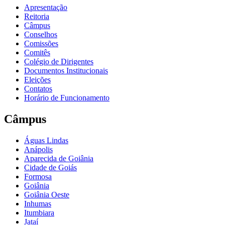
Apresentação
Reitoria
Câmpus
Conselhos
Comissões
Comitês
Colégio de Dirigentes
Documentos Institucionais
Eleições
Contatos
Horário de Funcionamento
Câmpus
Águas Lindas
Anápolis
Aparecida de Goiânia
Cidade de Goiás
Formosa
Goiânia
Goiânia Oeste
Inhumas
Itumbiara
Jataí